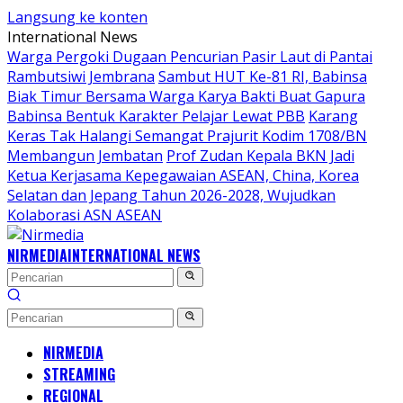
Langsung ke konten
International News
Warga Pergoki Dugaan Pencurian Pasir Laut di Pantai
Rambutsiwi Jembrana
Sambut HUT Ke-81 RI, Babinsa
Biak Timur Bersama Warga Karya Bakti Buat Gapura
Babinsa Bentuk Karakter Pelajar Lewat PBB
Karang
Keras Tak Halangi Semangat Prajurit Kodim 1708/BN
Membangun Jembatan
Prof Zudan Kepala BKN Jadi
Ketua Kerjasama Kepegawaian ASEAN, China, Korea
Selatan dan Jepang Tahun 2026-2028, Wujudkan
Kolaborasi ASN ASEAN
NIRMEDIA
INTERNATIONAL NEWS
NIRMEDIA
STREAMING
REGIONAL