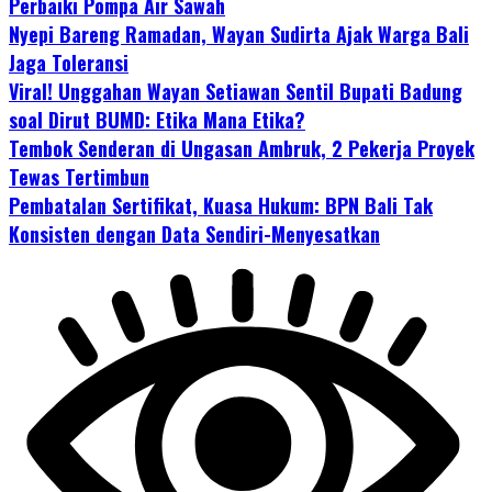
Perbaiki Pompa Air Sawah
Nyepi Bareng Ramadan, Wayan Sudirta Ajak Warga Bali
Jaga Toleransi
Viral! Unggahan Wayan Setiawan Sentil Bupati Badung
soal Dirut BUMD: Etika Mana Etika?
Tembok Senderan di Ungasan Ambruk, 2 Pekerja Proyek
Tewas Tertimbun
Pembatalan Sertifikat, Kuasa Hukum: BPN Bali Tak
Konsisten dengan Data Sendiri-Menyesatkan