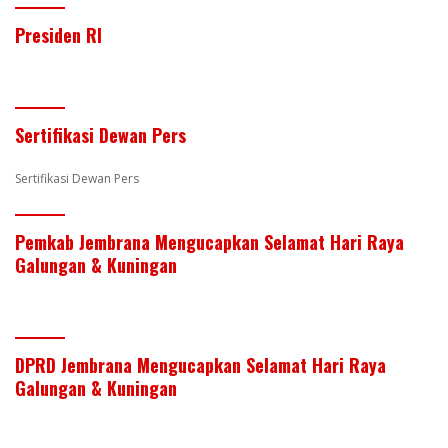
er
itt
k
e
at
ar
Presiden RI
e
er
e
b
s
e
st
dI
o
A
n
o
p
Sertifikasi Dewan Pers
k
p
Sertifikasi Dewan Pers
Pemkab Jembrana Mengucapkan Selamat Hari Raya
Galungan & Kuningan
DPRD Jembrana Mengucapkan Selamat Hari Raya
Galungan & Kuningan