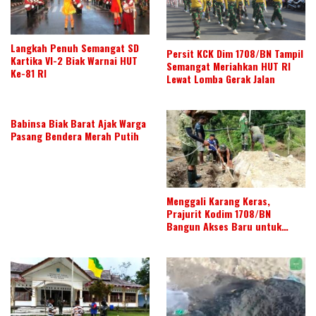
Langkah Penuh Semangat SD
Persit KCK Dim 1708/BN Tampil
Kartika VI-2 Biak Warnai HUT
Semangat Meriahkan HUT RI
Ke-81 RI
Lewat Lomba Gerak Jalan
Babinsa Biak Barat Ajak Warga
Pasang Bendera Merah Putih
Menggali Karang Keras,
Prajurit Kodim 1708/BN
Bangun Akses Baru untuk
Warga