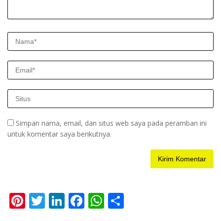
Simpan nama, email, dan situs web saya pada peramban ini
untuk komentar saya berikutnya.
Pi
T
Li
F
W
S
nt
w
n
ac
h
h