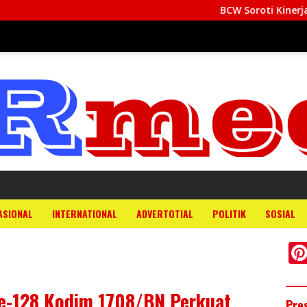
BCW Soroti Kinerja Kejati Bali, Desak Aspidsus 
ASIONAL
INTERNATIONAL
ADVERTOTIAL
POLITIK
SOSIAL
e-128 Kodim 1708/BN Perkuat
Pre