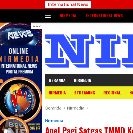
Langsung
International News
ke
NIRMEDIA
INTERNATIONAL NEWS
konten
tutup
BERANDA
NIRMEDIA
NIRMEDIA
STREAMING
REGIONAL
N
Beranda
Nirmedia
Nirmedia
Apel Pagi Satgas TMMD K