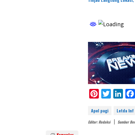
Pi
T
Li
nt
w
n
er
itt
k
Apel pagi
Letda Inf
e
er
e
Editor: Redaksi
Sumber Ber
st
dI
Komentar