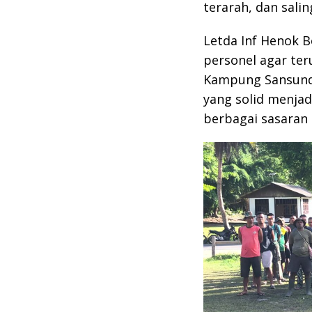
terarah, dan sali
Letda Inf Henok 
personel agar te
Kampung Sansund
yang solid menja
berbagai sasara