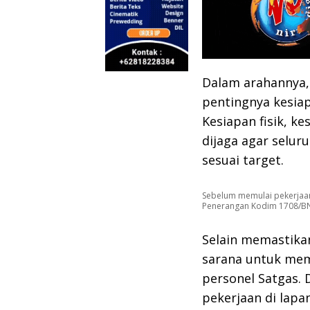
Dalam arahannya,
pentingnya kesia
Kesiapan fisik, ke
dijaga agar seluru
sesuai target.
Sebelum memulai pekerjaan
Penerangan Kodim 1708/B
Selain memastikan
sarana untuk mem
personel Satgas. 
pekerjaan di lapa