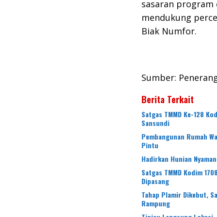
sasaran program 
mendukung perce
Biak Numfor.
Sumber: Peneran
Berita Terkait
Satgas TMMD Ke-128 Kod
Sansundi
Pembangunan Rumah War
Pintu
Hadirkan Hunian Nyaman
Satgas TMMD Kodim 1708
Dipasang
Tahap Plamir Dikebut, 
Rampung
Tinjau Langsung Lokasi