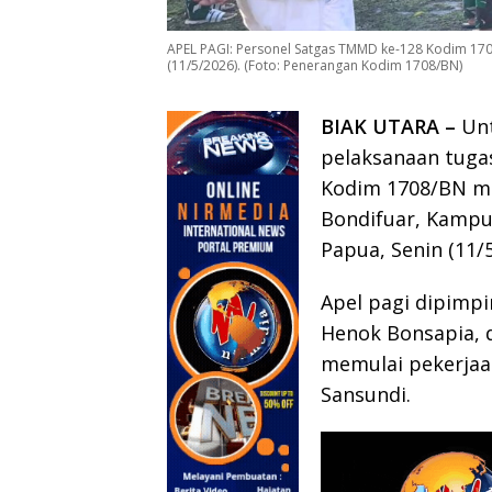
APEL PAGI: Personel Satgas TMMD ke-128 Kodim 170
(11/5/2026). (Foto: Penerangan Kodim 1708/BN)
BIAK UTARA –
Unt
pelaksanaan tuga
Kodim 1708/BN mel
Bondifuar, Kampu
Papua, Senin (11/5
Apel pagi dipimp
Henok Bonsapia, d
memulai pekerjaa
Sansundi.