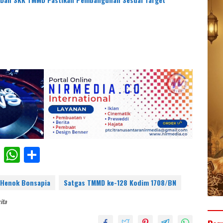
F
W
S
ac
h
h
e
at
ar
 Henok Bonsapia
Satgas TMMD ke-128 Kodim 1708/BN
b
s
e
ita
o
A