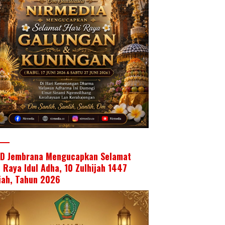
D Jembrana Mengucapkan Selamat
i Raya Idul Adha, 10 Zulhijah 1447
riah, Tahun 2026