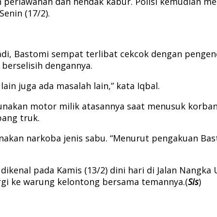
 perlawanan dan hendak kabur. Polisi kemudian men
nin (17/2).
, Bastomi sempat terlibat cekcok dengan pengendara 
berselisih dengannya.
ain juga ada masalah lain,” kata Iqbal.
unakan motor milik atasannya saat menusuk korban.
ang truk.
unakan narkoba jenis sabu. “Menurut pengakuan Bas
ikenal pada Kamis (13/2) dini hari di Jalan Nangka 
gi ke warung kelontong bersama temannya.(
Sis
)