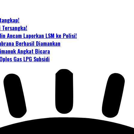
itangkap!
i Tersangka!
lin Ancam Laporkan LSM ke Polisi!
mbrana Berhasil Diamankan
limanuk Angkat Bicara
Oplos Gas LPG Subsidi