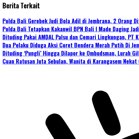
Berita Terkait
Polda Bali Gerebek Judi Bola Adil di Jembrana, 2 Orang D
Polda Bali Tetapkan Kakanwil BPN Bali I Made Daging Jad
Dituding Pakai AMDAL Palsu dan Cemari Lingkungan, PT K
Dua Pelaku Diduga Aksi Coret Bendera Merah Putih Di Je
Dituding ‘Pungli’ Hingga Dilapor ke Ombudsman, Lurah Gi
Cuan Ratusan Juta Sebulan, Wanita di Karangasem Nekat 