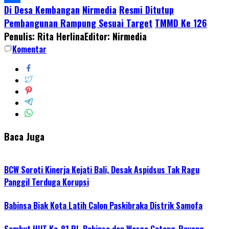
Di Desa Kembangan
Nirmedia
Resmi Ditutup
Share
Pembangunan Rampung Sesuai Target
TMMD Ke 126
Penulis: Rita Herlina
Editor: Nirmedia
Komentar
Baca Juga
BCW Soroti Kinerja Kejati Bali, Desak Aspidsus Tak Ragu
Panggil Terduga Korupsi
Babinsa Biak Kota Latih Calon Paskibraka Distrik Samofa