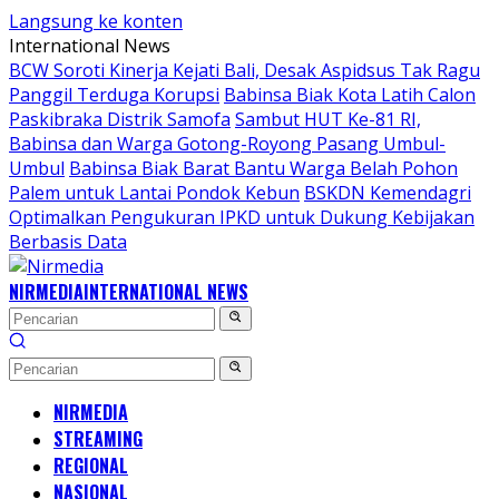
Langsung ke konten
International News
BCW Soroti Kinerja Kejati Bali, Desak Aspidsus Tak Ragu
Panggil Terduga Korupsi
Babinsa Biak Kota Latih Calon
Paskibraka Distrik Samofa
Sambut HUT Ke-81 RI,
Babinsa dan Warga Gotong-Royong Pasang Umbul-
Umbul
Babinsa Biak Barat Bantu Warga Belah Pohon
Palem untuk Lantai Pondok Kebun
BSKDN Kemendagri
Optimalkan Pengukuran IPKD untuk Dukung Kebijakan
Berbasis Data
NIRMEDIA
INTERNATIONAL NEWS
NIRMEDIA
STREAMING
REGIONAL
NASIONAL