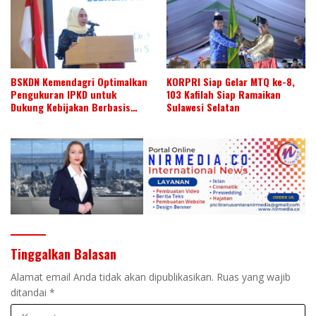
BSKDN Kemendagri Optimalkan
KORPRI Siap Gelar MTQ ke-8,
Pengukuran IPKD untuk
103 Kafilah Siap Ramaikan
Dukung Kebijakan Berbasis
Sulawesi Selatan
Data
Tinggalkan Balasan
Alamat email Anda tidak akan dipublikasikan.
Ruas yang wajib
ditandai
*