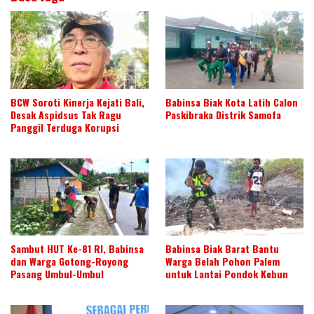
BCW Soroti Kinerja Kejati Bali,
Babinsa Biak Kota Latih Calon
Desak Aspidsus Tak Ragu
Paskibraka Distrik Samofa
Panggil Terduga Korupsi
Sambut HUT Ke-81 RI, Babinsa
Babinsa Biak Barat Bantu
dan Warga Gotong-Royong
Warga Belah Pohon Palem
Pasang Umbul-Umbul
untuk Lantai Pondok Kebun