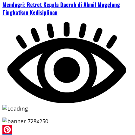
Mendagri: Retret Kepala Daerah di Akmil Magelang
Tingkatkan Kedisiplinan