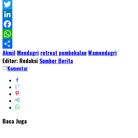
Pinterest
Twitter
LinkedIn
Facebook
WhatsApp
Akmil
Mendagri
retreat pembekalan
Wamendagri
Share
Editor: Redaksi
Sumber Berita
Komentar
Baca Juga