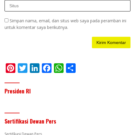
Simpan nama, email, dan situs web saya pada peramban ini
untuk komentar saya berikutnya.
Pi
T
Li
F
W
S
nt
w
n
ac
h
h
er
itt
k
e
at
ar
Presiden RI
e
er
e
b
s
e
st
dI
o
A
n
o
p
Sertifikasi Dewan Pers
k
p
Sertifikasi Dewan Pers