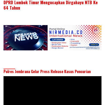
DPRD Lombok Timur Mengucapkan Dirgahayu NTB Ke
64 Tahun
Polres Jembrana Gelar Press Release Kasus Pencurian
Pemutar
Video