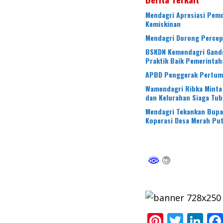
Mendagri Apresiasi Pemd
Kemiskinan
Mendagri Dorong Perce
BSKDN Kemendagri Gande
Praktik Baik Pemerintah
APBD Penggerak Pertumb
Wamendagri Ribka Minta
dan Kelurahan Siaga Tub
Mendagri Tekankan Bupa
Koperasi Desa Merah Put
Pi
T
Li