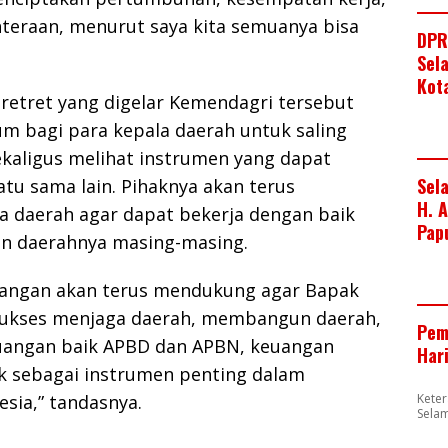
hteraan, menurut saya kita semuanya bisa
DPR
Sel
Kot
 retret yang digelar Kemendagri tersebut
 bagi para kepala daerah untuk saling
ekaligus melihat instrumen yang dapat
Sel
atu sama lain. Pihaknya akan terus
H. 
 daerah agar dapat bekerja dengan baik
Pap
 daerahnya masing-masing.
angan akan terus mendukung agar Bapak
 sukses menjaga daerah, membangun daerah,
Pem
angan baik APBD dan APBN, keuangan
Har
ik sebagai instrumen penting dalam
sia,” tandasnya.
Kete
Sela