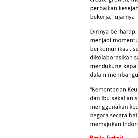
perbaikan keseja
bekerja,” ujarnya
Dirinya berharap,
menjadi momentum
berkomunikasi, s
dikolaborasikan s
mendukung kepala
dalam membangun
“Kementerian Keu
dan Ibu sekalian
menggunakan keu
negara secara ba
memajukan Indone
Berita Terkait