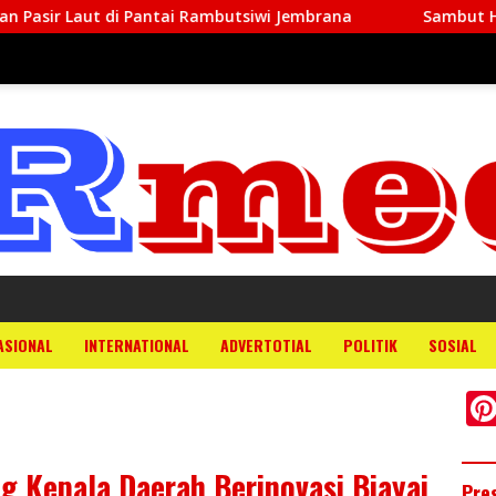
ai Rambutsiwi Jembrana
Sambut HUT Ke-81 RI, Babinsa
ASIONAL
INTERNATIONAL
ADVERTOTIAL
POLITIK
SOSIAL
g Kepala Daerah Berinovasi Biayai
Pre