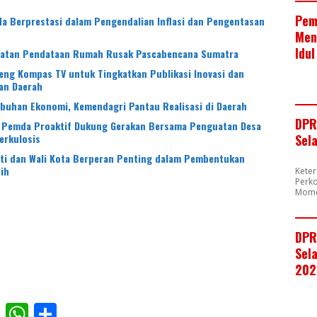
Pem
a Berprestasi dalam Pengendalian Inflasi dan Pengentasan
Men
Idul
patan Pendataan Rumah Rusak Pascabencana Sumatra
ng Kompas TV untuk Tingkatkan Publikasi Inovasi dan
an Daerah
uhan Ekonomi, Kemendagri Pantau Realisasi di Daerah
DPR
 Pemda Proaktif Dukung Gerakan Bersama Penguatan Desa
erkulosis
Sel
ti dan Wali Kota Berperan Penting dalam Pembentukan
ih
Kete
Perk
Mome
DPR
Sela
202
F
W
S