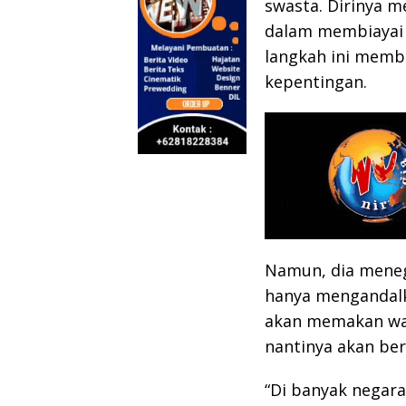
swasta. Dirinya m
dalam membiayai 
langkah ini mem
kepentingan.
Namun, dia meneg
hanya mengandal
akan memakan wa
nantinya akan be
“Di banyak negar