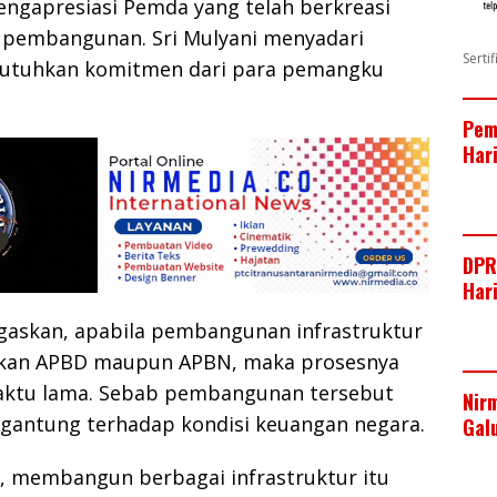
engapresiasi Pemda yang telah berkreasi
pembangunan. Sri Mulyani menyadari
Serti
butuhkan komitmen dari para pemangku
Pem
Har
DPR
Har
askan, apabila pembangunan infrastruktur
kan APBD maupun APBN, maka prosesnya
ktu lama. Sebab pembangunan tersebut
Nir
rgantung terhadap kondisi keuangan negara.
Gal
a, membangun berbagai infrastruktur itu