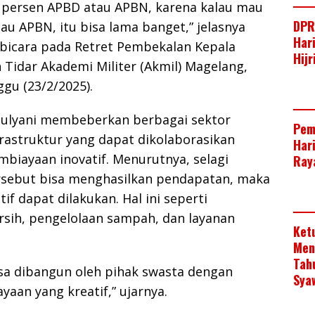
0 persen APBD atau APBN, karena kalau mau
DPR
u APBN, itu bisa lama banget,” jelasnya
Har
bicara pada Retret Pembekalan Kepala
Hij
Tidar Akademi Militer (Akmil) Magelang,
gu (23/2/2025).
 Mulyani membeberkan berbagai sektor
Pem
astruktur yang dapat dikolaborasikan
Har
biayaan inovatif. Menurutnya, selagi
Raya
sebut bisa menghasilkan pendapatan, maka
if dapat dilakukan. Hal ini seperti
rsih, pengelolaan sampah, dan layanan
Ket
Men
Tah
isa dibangun oleh pihak swasta dengan
Sya
aan yang kreatif,” ujarnya.