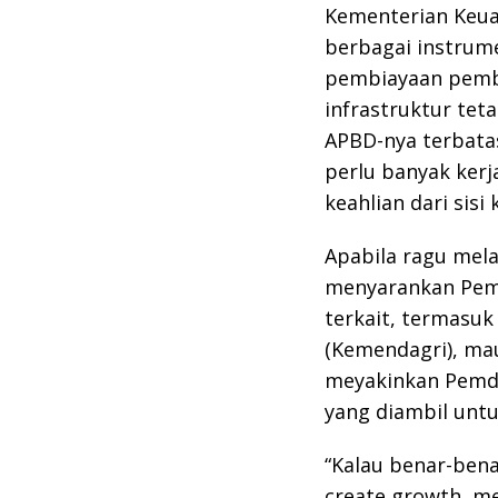
Kementerian Keua
berbagai instrume
pembiayaan pemb
infrastruktur tet
APBD-nya terbatas
perlu banyak ker
keahlian dari sisi
Apabila ragu mela
menyarankan Pemd
terkait, termasu
(Kemendagri), ma
meyakinkan Pemda
yang diambil un
“Kalau benar-be
create growth, m