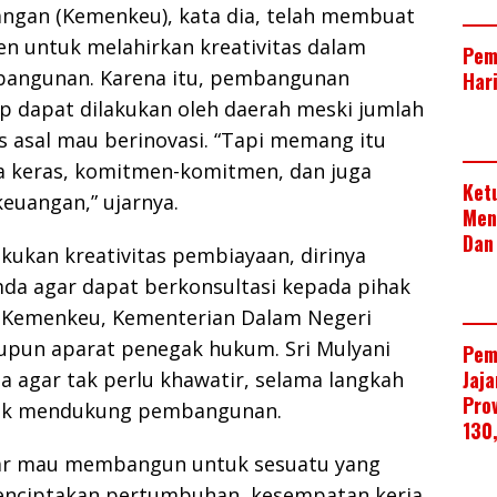
ngan (Kemenkeu), kata dia, telah membuat
n untuk melahirkan kreativitas dalam
Pem
angunan. Karena itu, pembangunan
Har
ap dapat dilakukan oleh daerah meski jumlah
 asal mau berinovasi. “Tapi memang itu
ja keras, komitmen-komitmen, dan juga
Ket
 keuangan,” ujarnya.
Men
Dan
kukan kreativitas pembiayaan, dirinya
a agar dapat berkonsultasi kepada pihak
k Kemenkeu, Kementerian Dalam Negeri
upun aparat penegak hukum. Sri Mulyani
Pem
Jaj
 agar tak perlu khawatir, selama langkah
Pro
tuk mendukung pembangunan.
130
nar mau membangun untuk sesuatu yang
enciptakan pertumbuhan, kesempatan kerja,