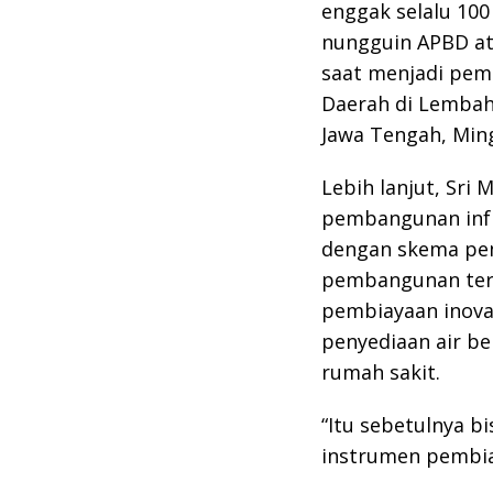
enggak selalu 10
nungguin APBD ata
saat menjadi pem
Daerah di Lembah 
Jawa Tengah, Ming
Lebih lanjut, Sri
pembangunan infr
dengan skema pem
pembangunan ter
pembiayaan inovat
penyediaan air be
rumah sakit.
“Itu sebetulnya b
instrumen pembiay