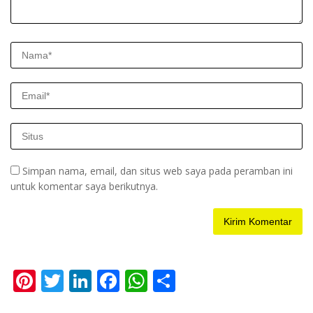
Simpan nama, email, dan situs web saya pada peramban ini
untuk komentar saya berikutnya.
Pi
T
Li
F
W
S
nt
w
n
ac
h
h