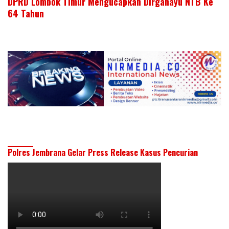
DPRD Lombok Timur Mengucapkan Dirgahayu NTB Ke
64 Tahun
Polres Jembrana Gelar Press Release Kasus Pencurian