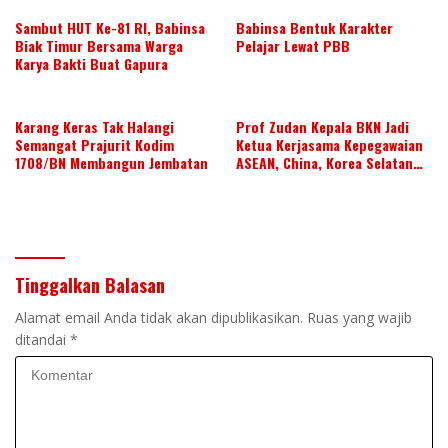
Sambut HUT Ke-81 RI, Babinsa
Babinsa Bentuk Karakter
Biak Timur Bersama Warga
Pelajar Lewat PBB
Karya Bakti Buat Gapura
Karang Keras Tak Halangi
Prof Zudan Kepala BKN Jadi
Semangat Prajurit Kodim
Ketua Kerjasama Kepegawaian
1708/BN Membangun Jembatan
ASEAN, China, Korea Selatan
dan Jepang Tahun 2026-2028,
Wujudkan Kolaborasi ASN
ASEAN
Tinggalkan Balasan
Alamat email Anda tidak akan dipublikasikan.
Ruas yang wajib
ditandai
*