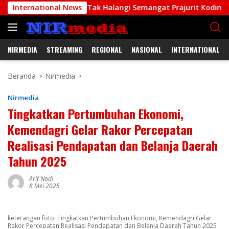
Langsung
Keras Tak Halangi Semangat Prajurit Kodim 1708/BN Membang
International News
ke
konten
NIRMEDIA
STREAMING
REGIONAL
NASIONAL
INTERNATIONAL
Beranda
Nirmedia
Nirmedia
Tingkatkan Pertumbuhan Ekonomi,
Kemendagri Gelar Rakor Percepatan
Realisasi Pendapatan dan Belanja Daerah
Tahun 2025
Arif Nodi
8 Mei 2025
keterangan foto: Tingkatkan Pertumbuhan Ekonomi, Kemendagri Gelar
Rakor Percepatan Realisasi Pendapatan dan Belanja Daerah Tahun 2025