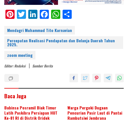
Pi
T
Li
F
W
S
nt
w
n
ac
h
h
er
itt
k
e
at
ar
Mendagri Muhammad Tito Karnavian
e
er
e
b
s
e
Percepatan Realisasi Pendapatan dan Belanja Daerah Tahun
2025.
st
dI
o
A
zoom meeting
n
o
p
k
p
Editor: Redaksi
Sumber Berita
Baca Juga
Babinsa Posramil Biak Timur
Warga Pergoki Dugaan
Latih Paskibra Persiapan HUT
Pencurian Pasir Laut di Pantai
Ke-81 RI di Distrik Oridek
Rambutsiwi Jembrana