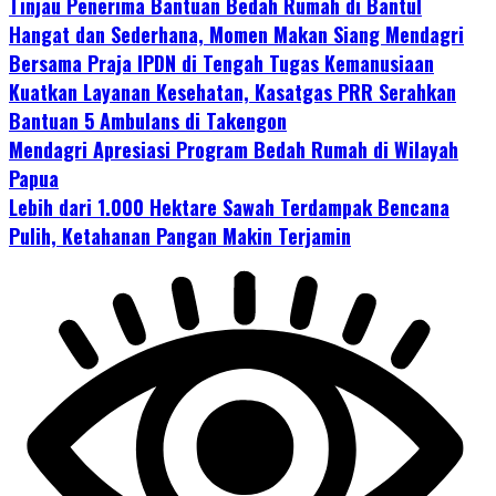
Tinjau Penerima Bantuan Bedah Rumah di Bantul
Hangat dan Sederhana, Momen Makan Siang Mendagri
Bersama Praja IPDN di Tengah Tugas Kemanusiaan
Kuatkan Layanan Kesehatan, Kasatgas PRR Serahkan
Bantuan 5 Ambulans di Takengon
Mendagri Apresiasi Program Bedah Rumah di Wilayah
Papua
Lebih dari 1.000 Hektare Sawah Terdampak Bencana
Pulih, Ketahanan Pangan Makin Terjamin