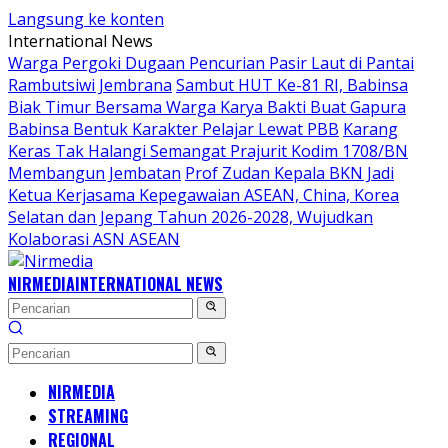
Langsung ke konten
International News
Warga Pergoki Dugaan Pencurian Pasir Laut di Pantai
Rambutsiwi Jembrana
Sambut HUT Ke-81 RI, Babinsa
Biak Timur Bersama Warga Karya Bakti Buat Gapura
Babinsa Bentuk Karakter Pelajar Lewat PBB
Karang
Keras Tak Halangi Semangat Prajurit Kodim 1708/BN
Membangun Jembatan
Prof Zudan Kepala BKN Jadi
Ketua Kerjasama Kepegawaian ASEAN, China, Korea
Selatan dan Jepang Tahun 2026-2028, Wujudkan
Kolaborasi ASN ASEAN
NIRMEDIA
INTERNATIONAL NEWS
NIRMEDIA
STREAMING
REGIONAL