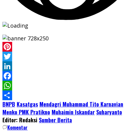
Pinterest
Twitter
LinkedIn
Facebook
WhatsApp
BNPB
Kasatgas
Mendagri Muhammad Tito Karnavian
Share
Menko PMK Pratikno
Muhaimin Iskandar
Suharyanto
Editor: Redaksi
Sumber Berita
Komentar