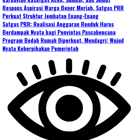
Respons Aspirasi Warga Bener Meriah, Satgas PRR
Perkuat Struktur Jembatan Enang-Enang
Satgas PRR: Realisasi Anggaran Renduk Harus
Berdampak Nyata bagi Penyintas Pascabencana
Program Bedah Rumah Diperkuat, Mendagri: Wujud
Nyata Keberpihakan Pemerintah