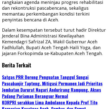
rangkaian agenda meninjau progres rehabilitasi
dan rekontruksi pascabencana, sekaligus
memantau perkembangan kondisi terkini
penyintas bencana di Aceh.
Dalam kesempatan tersebut turut hadir Direktur
Jenderal Bina Administrasi Kewilayahan
Kemendagri Safrizal ZA, Wakil Gubernur Aceh
Fadhlullah, Bupati Aceh Tengah Haili Yoga, dan
jajaran Forkopimda se-Kabupaten Aceh Tengah.
Berita Terkait
Satgas PRR Dorong Penguatan Tanggul Sungai
Pascabanjir Tapteng, Mitigasi Permanen Jadi Prioritas
Jembatan Darurat Nagari Andurirang Rampung, Akses
Padang Pariaman Berangsur Normal
KORPRI serahkan Lima Ambulance Kepada Prof Tito
Karnavian Kasatgas Aceh, Sumbar, dan Sumut