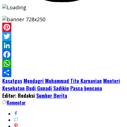
Pinterest
Twitter
LinkedIn
Facebook
WhatsApp
Kasatgas
Mendagri Muhammad Tito Karnavian
Menteri
Share
Kesehatan Budi Gunadi Sadikin
Pasca bencana
Editor: Redaksi
Sumber Berita
Komentar