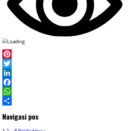
Pinterest
Twitter
LinkedIn
Facebook
WhatsApp
Share
Navigasi pos
1
2
…
8
Berikutnya »