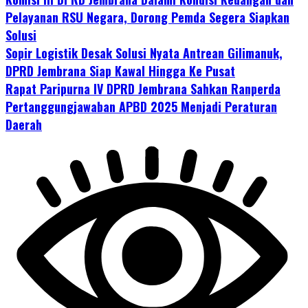
Pelayanan RSU Negara, Dorong Pemda Segera Siapkan
Solusi
Sopir Logistik Desak Solusi Nyata Antrean Gilimanuk,
DPRD Jembrana Siap Kawal Hingga Ke Pusat
Rapat Paripurna IV DPRD Jembrana Sahkan Ranperda
Pertanggungjawaban APBD 2025 Menjadi Peraturan
Daerah