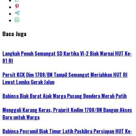
Baca Juga
Langkah Penuh Semangat SD Kartika VI-2 Biak Warnai HUT Ke-
81 RI
Persit KCK Dim 1708/BN Tampil Semangat Meriahkan HUT RI
Lewat Lomba Gerak Jalan
Babinsa Biak Barat Ajak Warga Pasang Bendera Merah Putih
Menggali Karang Keras, Prajurit Kodim 1708/BN Bangun Akses
Baru untuk Warga
Babinsa Posramil Biak Timur Latih Paskibra Persiapan HUT Ke-