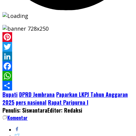
Pinterest
Twitter
LinkedIn
Facebook
WhatsApp
Bupati
DPRD Jembrana
Paparkan LKPJ Tahun Anggaran
Share
2025
pers nasional
Rapat Paripurna I
Penulis: Siswantara
Editor: Redaksi
Komentar