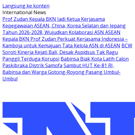
Langsung ke konten
International News
Prof Zudan Kepala BKN Jadi Ketua Kerjasama
Kepegawaian ASEAN, China, Korea Selatan dan Jepang
Tahun 2026-2028, Wujudkan Kolaborasi ASN ASEAN
Kepala BKN Prof Zudan Perkuat Kerjasama Indonesia –
Kamboja untuk Kemajuan Tata Kelola ASN di ASEAN
BCW
Soroti Kinerja Kejati Bali, Desak Aspidsus Tak Ragu
Panggil Terduga Korupsi
Babinsa Biak Kota Latih Calon
Paskibraka Distrik Samofa
Sambut HUT Ke-81 RI,
Babinsa dan Warga Gotong-Royong Pasang Umbul-
Umbul