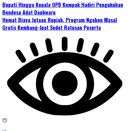
Bupati Hingga Kepala OPD Kompak Hadiri Pengukuhan
Bendesa Adat Dauhwaru
Hemat Biaya Jutaan Rupiah, Program Ngaben Masal
Gratis Kembang-Ipat Sedot Ratusan Peserta