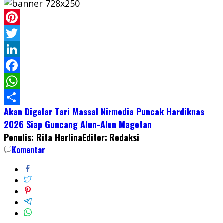
Pinterest
Twitter
LinkedIn
Facebook
WhatsApp
Akan Digelar Tari Massal
Nirmedia
Puncak Hardiknas
Share
2026
Siap Guncang Alun-Alun Magetan
Penulis: Rita Herlina
Editor: Redaksi
Komentar