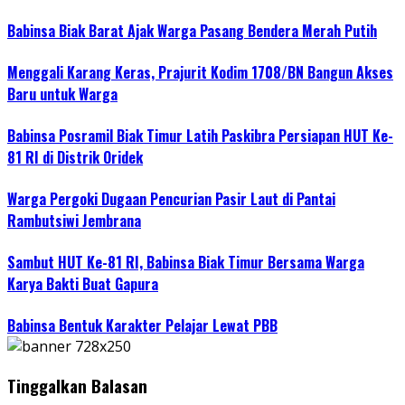
Babinsa Biak Barat Ajak Warga Pasang Bendera Merah Putih
Menggali Karang Keras, Prajurit Kodim 1708/BN Bangun Akses
Baru untuk Warga
Babinsa Posramil Biak Timur Latih Paskibra Persiapan HUT Ke-
81 RI di Distrik Oridek
Warga Pergoki Dugaan Pencurian Pasir Laut di Pantai
Rambutsiwi Jembrana
Sambut HUT Ke-81 RI, Babinsa Biak Timur Bersama Warga
Karya Bakti Buat Gapura
Babinsa Bentuk Karakter Pelajar Lewat PBB
Tinggalkan Balasan