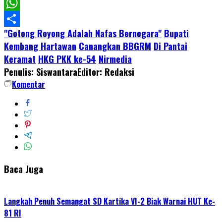
Facebook
WhatsApp
"Gotong Royong Adalah Nafas Bernegara"
Bupati
Share
Kembang Hartawan
Canangkan BBGRM
Di Pantai
Keramat
HKG PKK ke-54
Nirmedia
Penulis: Siswantara
Editor: Redaksi
Komentar
Baca Juga
Langkah Penuh Semangat SD Kartika VI-2 Biak Warnai HUT Ke-
81 RI