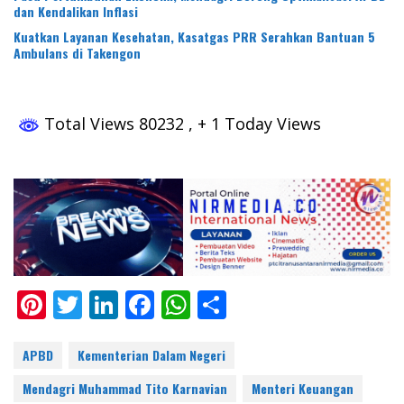
dan Kendalikan Inflasi
Kuatkan Layanan Kesehatan, Kasatgas PRR Serahkan Bantuan 5
Ambulans di Takengon
Total Views 80232
, + 1 Today Views
Pi
T
Li
F
W
S
nt
w
n
ac
h
h
er
itt
k
e
at
ar
APBD
Kementerian Dalam Negeri
e
er
e
b
s
e
Mendagri Muhammad Tito Karnavian
Menteri Keuangan