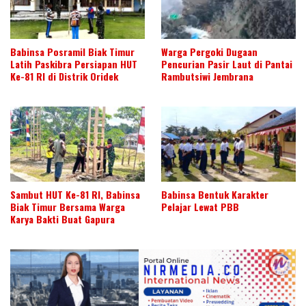
Babinsa Posramil Biak Timur
Warga Pergoki Dugaan
Latih Paskibra Persiapan HUT
Pencurian Pasir Laut di Pantai
Ke-81 RI di Distrik Oridek
Rambutsiwi Jembrana
Sambut HUT Ke-81 RI, Babinsa
Babinsa Bentuk Karakter
Biak Timur Bersama Warga
Pelajar Lewat PBB
Karya Bakti Buat Gapura