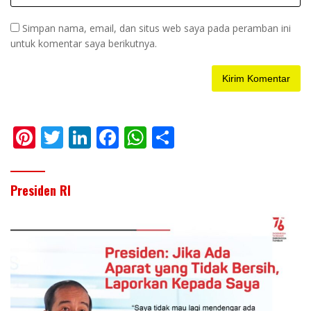
Simpan nama, email, dan situs web saya pada peramban ini
untuk komentar saya berikutnya.
Pi
T
Li
F
W
S
nt
w
n
ac
h
h
er
itt
k
e
at
ar
Presiden RI
e
er
e
b
s
e
st
dI
o
A
n
o
p
k
p