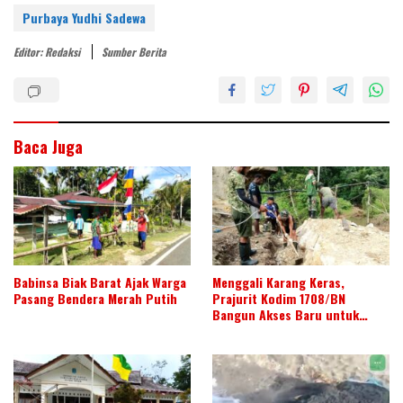
st
dI
o
A
Purbaya Yudhi Sadewa
n
o
p
Editor: Redaksi
Sumber Berita
k
p
Baca Juga
Babinsa Biak Barat Ajak Warga
Menggali Karang Keras,
Pasang Bendera Merah Putih
Prajurit Kodim 1708/BN
Bangun Akses Baru untuk
Warga