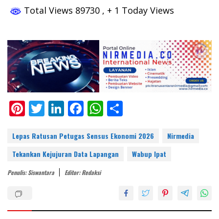
Total Views 89730
, + 1 Today Views
Pi
T
Li
F
W
S
nt
w
n
ac
h
h
er
itt
k
e
at
ar
Lepas Ratusan Petugas Sensus Ekonomi 2026
Nirmedia
e
er
e
b
s
e
Tekankan Kejujuran Data Lapangan
Wabup Ipat
st
dI
o
A
Penulis: Siswantara
Editor: Redaksi
n
o
p
k
p