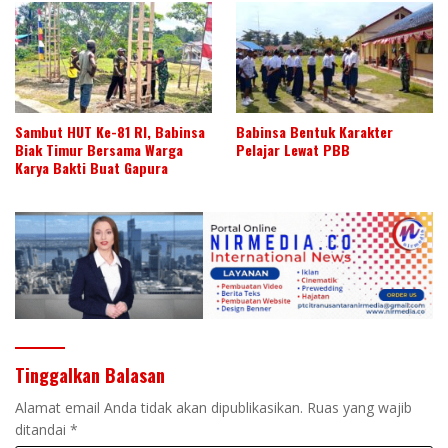
Sambut HUT Ke-81 RI, Babinsa
Babinsa Bentuk Karakter
Biak Timur Bersama Warga
Pelajar Lewat PBB
Karya Bakti Buat Gapura
Tinggalkan Balasan
Alamat email Anda tidak akan dipublikasikan.
Ruas yang wajib
ditandai
*