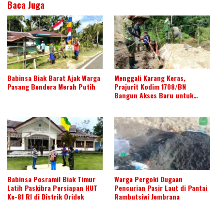
Baca Juga
Babinsa Biak Barat Ajak Warga
Menggali Karang Keras,
Pasang Bendera Merah Putih
Prajurit Kodim 1708/BN
Bangun Akses Baru untuk
Warga
Babinsa Posramil Biak Timur
Warga Pergoki Dugaan
Latih Paskibra Persiapan HUT
Pencurian Pasir Laut di Pantai
Ke-81 RI di Distrik Oridek
Rambutsiwi Jembrana