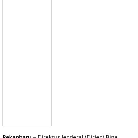
Pekanbaru –
Direktur Jenderal (Dirjen) Bina