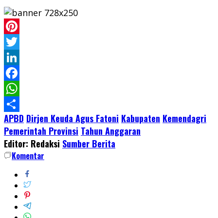
Pinterest
Twitter
LinkedIn
Facebook
WhatsApp
APBD
Dirjen Keuda Agus Fatoni
Kabupaten
Kemendagri
Share
Pemerintah Provinsi
Tahun Anggaran
Editor: Redaksi
Sumber Berita
Komentar