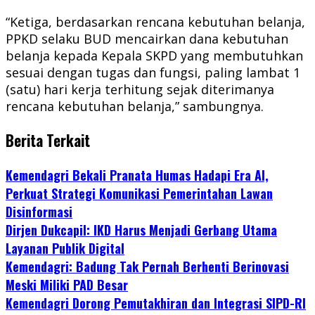
“Ketiga, berdasarkan rencana kebutuhan belanja,
PPKD selaku BUD mencairkan dana kebutuhan
belanja kepada Kepala SKPD yang membutuhkan
sesuai dengan tugas dan fungsi, paling lambat 1
(satu) hari kerja terhitung sejak diterimanya
rencana kebutuhan belanja,” sambungnya.
Berita Terkait
Kemendagri Bekali Pranata Humas Hadapi Era AI,
Perkuat Strategi Komunikasi Pemerintahan Lawan
Disinformasi
Dirjen Dukcapil: IKD Harus Menjadi Gerbang Utama
Layanan Publik Digital
Kemendagri: Badung Tak Pernah Berhenti Berinovasi
Meski Miliki PAD Besar
Kemendagri Dorong Pemutakhiran dan Integrasi SIPD-RI