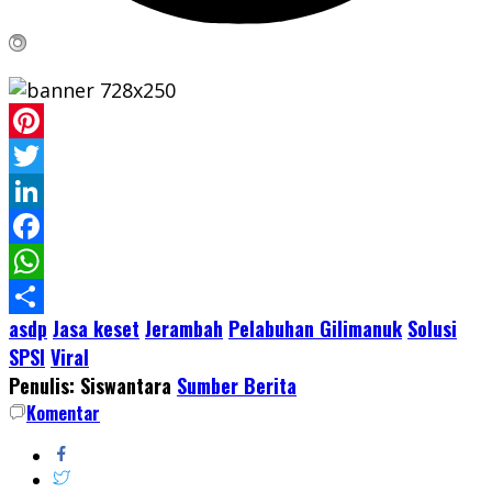
Pinterest
Twitter
LinkedIn
Facebook
WhatsApp
asdp
Jasa keset
Jerambah
Pelabuhan Gilimanuk
Solusi
Share
SPSI
Viral
Penulis: Siswantara
Sumber Berita
Komentar