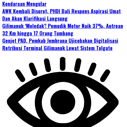
Kendaraan Mengular
AWK Kembali Disorot, PHDI Bali Respons Aspirasi Umat
Dan Akan Klarifikasi Langsung
Gilimanuk ‘Meledak’! Pemudik Motor Naik 37%, Antrean
32 Km hingga 17 Orang Tumbang
Genjot PAD, Pemkab Jembrana Ujicobakan Digitalisasi
Retribusi Terminal Gilimanuk Lewat Sistem Tolgate