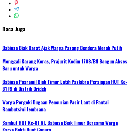
Baca Juga
Babinsa Biak Barat Ajak Warga Pasang Bendera Merah Putih
Menggali Karang Keras, Prajurit Kodim 1708/BN Bangun Akses
Baru untuk Warga
Babinsa Posramil Biak Timur Latih Paskibra Persiapan HUT Ke-
81 RI di Distrik Oridek
Warga Pergoki Dugaan Pencurian Pasir Laut di Pantai
Rambutsiwi Jembrana
Sambut HUT Ke-81 RI, Babinsa Biak Timur Bersama Warga
Karya Bakti Buat Gapura