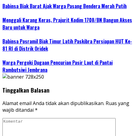
Babinsa Biak Barat Ajak Warga Pasang Bendera Merah Putih
Menggali Karang Keras, Prajurit Kodim 1708/BN Bangun Akses
Baru untuk Warga
Babinsa Posramil Biak Timur Latih Paskibra Persiapan HUT Ke-
81 RI di Distrik Oridek
Warga Pergoki Dugaan Pencurian Pasir Laut di Pantai
Rambutsiwi Jembrana
Tinggalkan Balasan
Alamat email Anda tidak akan dipublikasikan.
Ruas yang
wajib ditandai
*