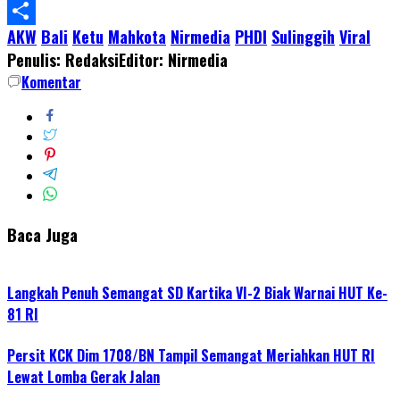
WhatsApp
AKW
Bali
Ketu
Mahkota
Nirmedia
PHDI
Sulinggih
Viral
Share
Penulis: Redaksi
Editor: Nirmedia
Komentar
Baca Juga
Langkah Penuh Semangat SD Kartika VI-2 Biak Warnai HUT Ke-
81 RI
Persit KCK Dim 1708/BN Tampil Semangat Meriahkan HUT RI
Lewat Lomba Gerak Jalan