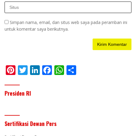
Simpan nama, email, dan situs web saya pada peramban ini
untuk komentar saya berikutnya.
Pi
T
Li
F
W
S
nt
w
n
ac
h
h
er
itt
k
e
at
ar
Presiden RI
e
er
e
b
s
e
st
dI
o
A
n
o
p
Sertifikasi Dewan Pers
k
p