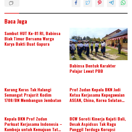
Baca Juga
Sambut HUT Ke-81 RI, Babinsa
Biak Timur Bersama Warga
Karya Bakti Buat Gapura
Babinsa Bentuk Karakter
Pelajar Lewat PBB
Karang Keras Tak Halangi
Prof Zudan Kepala BKN Jadi
Semangat Prajurit Kodim
Ketua Kerjasama Kepegawaian
1708/BN Membangun Jembatan
ASEAN, China, Korea Selatan
dan Jepang Tahun 2026-2028,
Wujudkan Kolaborasi ASN
ASEAN
Kepala BKN Prof Zudan
BCW Soroti Kinerja Kejati Bali,
Perkuat Kerjasama Indonesia –
Desak Aspidsus Tak Ragu
Kamboja untuk Kemajuan Tata
Panggil Terduga Korupsi