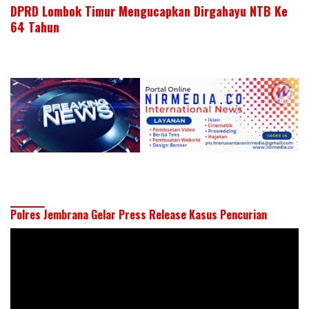
DPRD Lombok Timur Mengucapkan Dirgahayu NTB Ke
64 Tahun
Polres Jembrana Gelar Press Release Kasus Pencurian
Pemutar
Video