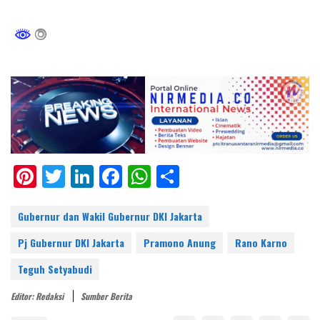
Pi
T
Li
F
W
S
nt
w
n
ac
h
h
er
itt
k
e
at
ar
Gubernur dan Wakil Gubernur DKI Jakarta
e
er
e
b
s
e
Pj Gubernur DKI Jakarta
Pramono Anung
Rano Karno
st
dI
o
A
Teguh Setyabudi
n
o
p
Editor: Redaksi
Sumber Berita
k
p