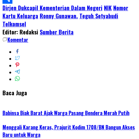
Dirjen Dukcapil Kementerian Dalam Negeri
NIK
Nomor
Share
Kartu Keluarga
Ronny Gunawan.
Teguh Setyabudi
Telkomsel
Editor: Redaksi
Sumber Berita
Komentar
Baca Juga
Babinsa Biak Barat Ajak Warga Pasang Bendera Merah Putih
Menggali Karang Keras, Prajurit Kodim 1708/BN Bangun Akses
Baru untuk Warga