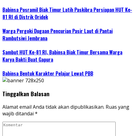
Babinsa Posramil Biak Timur Latih Paskibra Persiapan HUT Ke-
81 RI di Distrik Oridek
Warga Pergoki Dugaan Pencurian Pasir Laut di Pantai
Rambutsiwi Jembrana
Sambut HUT Ke-81 RI, Babinsa Biak Timur Bersama Warga
Karya Bakti Buat Gapura
Babinsa Bentuk Karakter Pelajar Lewat PBB
Tinggalkan Balasan
Alamat email Anda tidak akan dipublikasikan.
Ruas yang
wajib ditandai
*