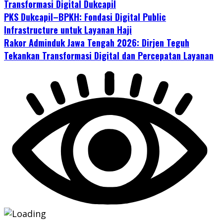
Transformasi Digital Dukcapil
PKS Dukcapil–BPKH: Fondasi Digital Public
Infrastructure untuk Layanan Haji
Rakor Adminduk Jawa Tengah 2026: Dirjen Teguh
Tekankan Transformasi Digital dan Percepatan Layanan