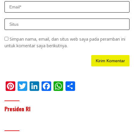
Simpan nama, email, dan situs web saya pada peramban ini
untuk komentar saya berikutnya.
Pi
T
Li
F
W
S
nt
w
n
ac
h
h
er
itt
k
e
at
ar
Presiden RI
e
er
e
b
s
e
st
dI
o
A
n
o
p