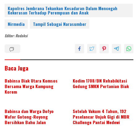
nt
w
n
ac
h
h
er
itt
k
e
at
ar
Kapolres Jembrana Tekankan Kesadaran Dalam Mencegah
Kekerasan Terhadap Perempuan dan Anak
e
er
e
b
s
e
Nirmedia
Tampil Sebagai Narasumber
st
dI
o
A
Editor: Redaksi
n
o
p
k
p
Baca Juga
Babinsa Biak Utara Komsos
Kodim 1708/BN Rehabikitasi
Bersama Warga Kampung
Gedung SMKN Pertanian Biak
Korem
Babinsa dan Warga Dofyo
Setelah Vakum 4 Tahun, 192
Wafor Gotong-Royong
Peselancar Unjuk Gigi di MBR
Bersihkan Bahu Jalan
Challenge Pantai Medewi