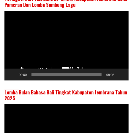
Pameran Dan Lomba Sambung Lagu
Pemutar
Video
00:00
09:08
Lomba Bulan Bahasa Bali Tingkat Kabupaten Jembrana Tahun
2025
Pemutar
Video