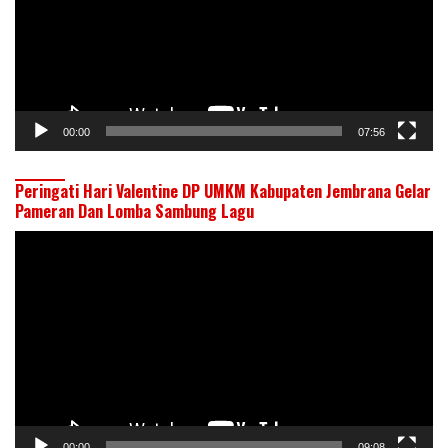
00:00
07:56
Peringati Hari Valentine DP UMKM Kabupaten Jembrana Gelar
Pameran Dan Lomba Sambung Lagu
Pemutar
Video
00:00
09:08