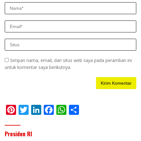
Simpan nama, email, dan situs web saya pada peramban ini
untuk komentar saya berikutnya.
Pi
T
Li
F
W
S
nt
w
n
ac
h
h
er
itt
k
e
at
ar
Presiden RI
e
er
e
b
s
e