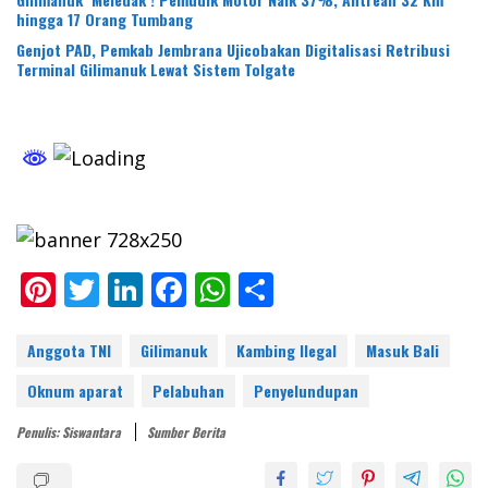
hingga 17 Orang Tumbang
Genjot PAD, Pemkab Jembrana Ujicobakan Digitalisasi Retribusi
Terminal Gilimanuk Lewat Sistem Tolgate
Pi
T
Li
F
W
S
nt
w
n
ac
h
h
er
itt
k
e
at
ar
Anggota TNI
Gilimanuk
Kambing Ilegal
Masuk Bali
e
er
e
b
s
e
Oknum aparat
Pelabuhan
Penyelundupan
st
dI
o
A
Penulis: Siswantara
Sumber Berita
n
o
p