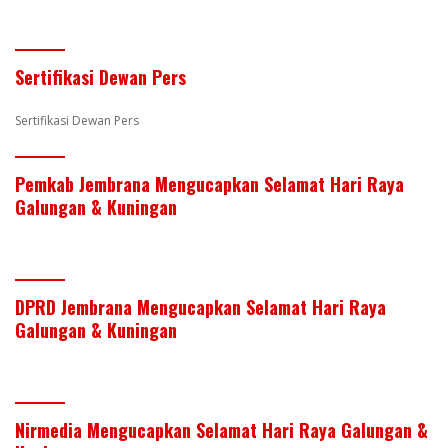
st
dI
o
A
n
o
p
Sertifikasi Dewan Pers
k
p
Sertifikasi Dewan Pers
Pemkab Jembrana Mengucapkan Selamat Hari Raya
Galungan & Kuningan
DPRD Jembrana Mengucapkan Selamat Hari Raya
Galungan & Kuningan
Nirmedia Mengucapkan Selamat Hari Raya Galungan &