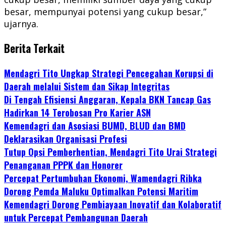
besar, mempunyai potensi yang cukup besar,”
ujarnya.
Berita Terkait
Mendagri Tito Ungkap Strategi Pencegahan Korupsi di
Daerah melalui Sistem dan Sikap Integritas
Di Tengah Efisiensi Anggaran, Kepala BKN Tancap Gas
Hadirkan 14 Terobosan Pro Karier ASN
Kemendagri dan Asosiasi BUMD, BLUD dan BMD
Deklarasikan Organisasi Profesi
Tutup Opsi Pemberhentian, Mendagri Tito Urai Strategi
Penanganan PPPK dan Honorer
Percepat Pertumbuhan Ekonomi, Wamendagri Ribka
Dorong Pemda Maluku Optimalkan Potensi Maritim
Kemendagri Dorong Pembiayaan Inovatif dan Kolaboratif
untuk Percepat Pembangunan Daerah