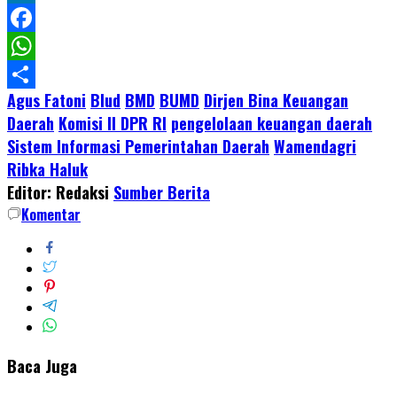
LinkedIn
Facebook
WhatsApp
Agus Fatoni
Blud
BMD
BUMD
Dirjen Bina Keuangan
Share
Daerah
Komisi II DPR RI
pengelolaan keuangan daerah
Sistem Informasi Pemerintahan Daerah
Wamendagri
Ribka Haluk
Editor: Redaksi
Sumber Berita
Komentar
Baca Juga