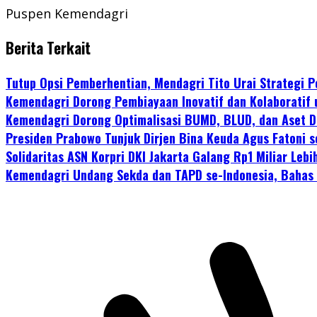
Puspen Kemendagri
Berita Terkait
Tutup Opsi Pemberhentian, Mendagri Tito Urai Strategi
Kemendagri Dorong Pembiayaan Inovatif dan Kolaboratif
Kemendagri Dorong Optimalisasi BUMD, BLUD, dan Aset D
Presiden Prabowo Tunjuk Dirjen Bina Keuda Agus Fatoni 
Solidaritas ASN Korpri DKI Jakarta Galang Rp1 Miliar Le
Kemendagri Undang Sekda dan TAPD se-Indonesia, Baha