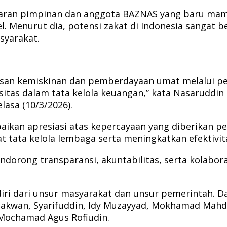
jaran pimpinan dan anggota BAZNAS yang baru mam
l. Menurut dia, potensi zakat di Indonesia sangat b
syarakat.
san kemiskinan dan pemberdayaan umat melalui peng
sitas dalam tata kelola keuangan,” kata Nasaruddin 
lasa (10/3/2026).
ikan apresiasi atas kepercayaan yang diberikan 
tata kelola lembaga serta meningkatkan efektivit
dorong transparansi, akuntabilitas, serta kolabor
i dari unsur masyarakat dan unsur pemerintah. Dar
h Sakwan, Syarifuddin, Idy Muzayyad, Mokhamad Mah
 Mochamad Agus Rofiudin.