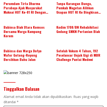
Perumdam Tirta Dharma
Tanpa Karangan Bunga,
Purabaya Ajak Masyarakat
Pemkab Magetan Alihkan
Maknai HUT Ke-81 RI Dengan
Ucapan HUT RI Ke Bingkisan
Semangat Kebersamaan
Untuk Disabilitas Dan Lansia
Babinsa Biak Utara Komsos
Kodim 1708/BN Rehabikitasi
Bersama Warga Kampung
Gedung SMKN Pertanian Biak
Korem
Babinsa dan Warga Dofyo
Setelah Vakum 4 Tahun, 192
Wafor Gotong-Royong
Peselancar Unjuk Gigi di MBR
Bersihkan Bahu Jalan
Challenge Pantai Medewi
Tinggalkan Balasan
Alamat email Anda tidak akan dipublikasikan.
Ruas yang wajib
ditandai
*