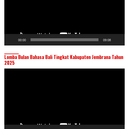
00:00
09:08
Lomba Bulan Bahasa Bali Tingkat Kabupaten Jembrana Tahun
2025
Pemutar
Video