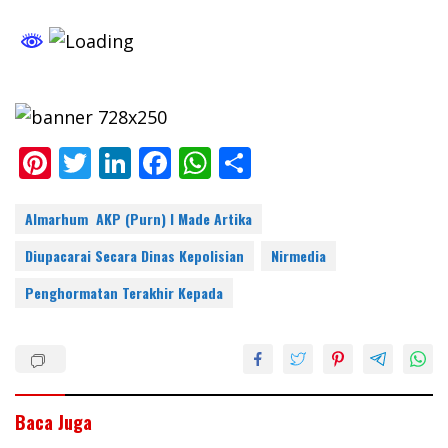
Pi
T
Li
F
W
S
nt
w
n
ac
h
h
er
itt
k
e
at
ar
Almarhum AKP (Purn) I Made Artika
e
er
e
b
s
e
Diupacarai Secara Dinas Kepolisian
Nirmedia
st
dI
o
A
Penghormatan Terakhir Kepada
n
o
p
k
p
Baca Juga