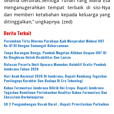
selama berdinas.Semoga Tuhan Yang Maha Esa
menganugerahkan tempat terbaik di sisi-Nya
dan memberi ketabahan kepada keluarga yang
ditinggalkan,” ungkapnya. (zed)
Berita Terkait
Perumdam Tirta Dharma Purabaya Ajak Masyarakat Maknai HUT
Ke-81 RI Dengan Semangat Kebersamaan
Tanpa Karangan Bunga, Pemkab Magetan Alihkan Ucapan HUT RI
Ke Bingkisan Untuk Disabilitas Dan Lansia
Ratusan Peserta Ikuti Upacara Mamukur Kolektif Gratis Pemkab
Jembrana Tahun 2026
Hari Anak Nasional 2026 Di Jembrana, Bupati Kembang Tegaskan
Pentingnya Karakter Dan Budaya Di Era Teknologi
Kakao Fermentasi Jembrana Dilirik Uni Eropa. Bupati Jembrana
Tegaskan Komitmen Pertahankan Kualitas Kakao Fermentasi Dan
Ekosistem Berkelanjutan
SD 2 Pengambengan Rusak Berat , Bupati Prioritaskan Perbaikan