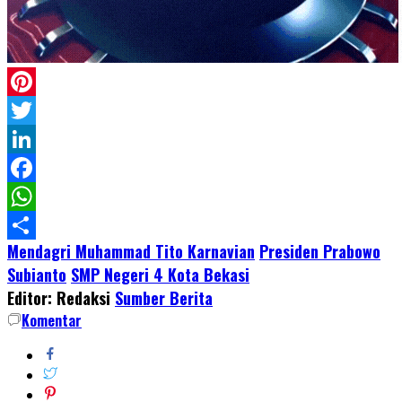
Pinterest
Twitter
LinkedIn
Facebook
WhatsApp
Mendagri Muhammad Tito Karnavian
Presiden Prabowo
Share
Subianto
SMP Negeri 4 Kota Bekasi
Editor: Redaksi
Sumber Berita
Komentar