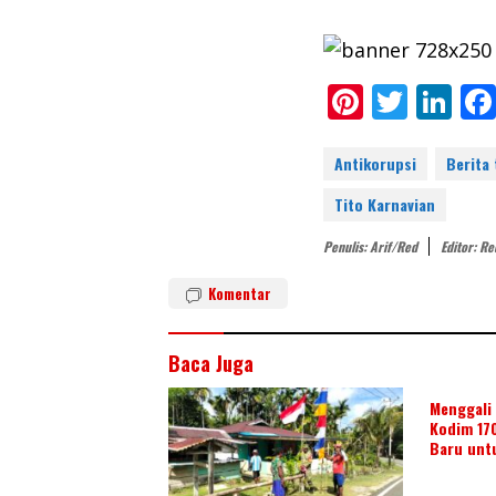
Pi
T
Li
nt
w
n
er
itt
k
Antikorupsi
Berita 
e
er
e
Tito Karnavian
st
dI
Penulis: Arif/red
Editor: R
n
Komentar
Baca Juga
Menggali 
Kodim 17
Baru unt