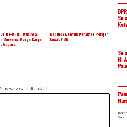
DPR
Sel
Kot
UT Ke-81 RI, Babinsa
Babinsa Bentuk Karakter Pelajar
ur Bersama Warga Karya
Lewat PBB
at Gapura
Sel
H. 
Pap
Ruas yang wajib ditandai
*
Pem
Har
Kete
Sela