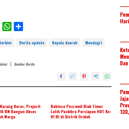
Pem
Har
F
W
S
ac
h
h
e
at
ar
terkini
Berita update
Kepala daerah
Mendagri
Ket
b
s
e
Men
o
A
Dan
edaksi
Sumber Berita
o
p
k
p
Pem
Jaj
Pro
Karang Keras, Prajurit
Babinsa Posramil Biak Timur
130
08/BN Bangun Akses
Latih Paskibra Persiapan HUT Ke-
uk Warga
81 RI di Distrik Oridek