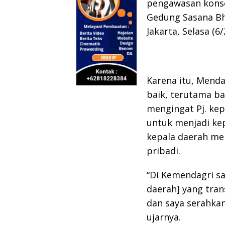
pengawasan konsep
Gedung Sasana Bha
Jakarta, Selasa (6/
Karena itu, Mend
baik, terutama bag
mengingat Pj. kep
untuk menjadi kep
kepala daerah me
pribadi.
“Di Kemendagri say
daerah] yang tran
dan saya serahkan
ujarnya.