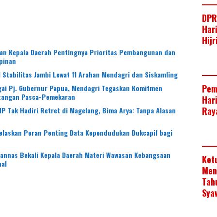
DPR
Har
Hij
an Kepala Daerah Pentingnya Prioritas Pembangunan dan
pinan
Stabilitas Jambi Lewat 11 Arahan Mendagri dan Siskamling
Pem
gai Pj. Gubernur Papua, Mendagri Tegaskan Komitmen
tangan Pasca-Pemekaran
Har
Raya
IP Tak Hadiri Retret di Magelang, Bima Arya: Tanpa Alasan
Jelaskan Peran Penting Data Kependudukan Dukcapil bagi
hannas Bekali Kepala Daerah Materi Wawasan Kebangsaan
Ket
nal
Men
Tah
Sya