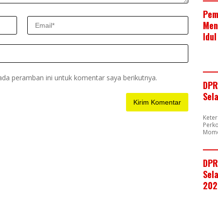
Pem
Men
Idul
ada peramban ini untuk komentar saya berikutnya.
DPR
Sel
Kete
Perk
Mome
DPR
Sela
202