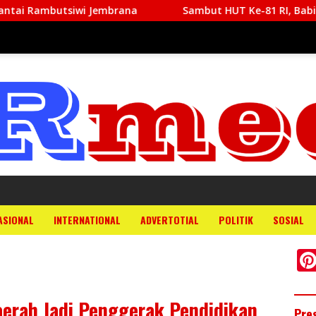
i Jembrana
Sambut HUT Ke-81 RI, Babinsa Biak Timur B
ASIONAL
INTERNATIONAL
ADVERTOTIAL
POLITIK
SOSIAL
erah Jadi Penggerak Pendidikan
Pre