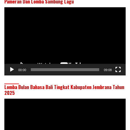
Pameran Dan Lomba Sambung Lagu
Pemutar
Video
00:00
09:08
Lomba Bulan Bahasa Bali Tingkat Kabupaten Jembrana Tahun
2025
Pemutar
Video