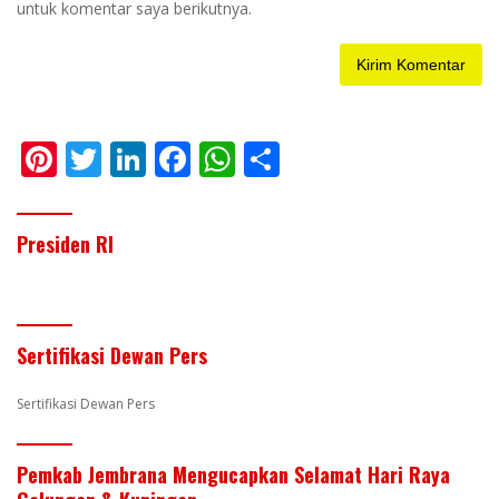
untuk komentar saya berikutnya.
Pi
T
Li
F
W
S
nt
w
n
ac
h
h
er
itt
k
e
at
ar
Presiden RI
e
er
e
b
s
e
st
dI
o
A
n
o
p
Sertifikasi Dewan Pers
k
p
Sertifikasi Dewan Pers
Pemkab Jembrana Mengucapkan Selamat Hari Raya