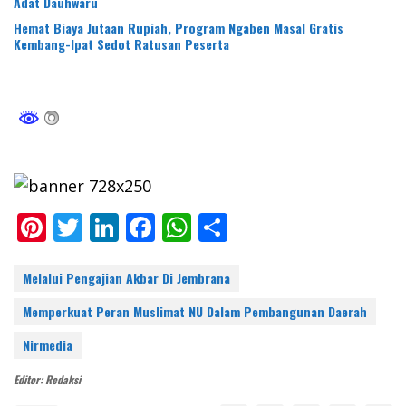
Adat Dauhwaru
Hemat Biaya Jutaan Rupiah, Program Ngaben Masal Gratis
Kembang-Ipat Sedot Ratusan Peserta
Pi
T
Li
F
W
S
nt
w
n
ac
h
h
er
itt
k
e
at
ar
Melalui Pengajian Akbar Di Jembrana
e
er
e
b
s
e
Memperkuat Peran Muslimat NU Dalam Pembangunan Daerah
st
dI
o
A
Nirmedia
n
o
p
Editor: Redaksi
k
p