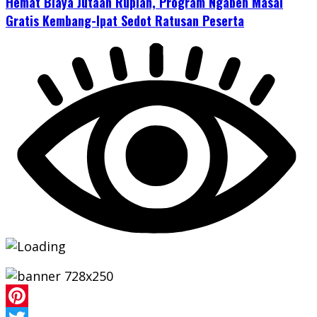
Hemat Biaya Jutaan Rupiah, Program Ngaben Masal
Gratis Kembang-Ipat Sedot Ratusan Peserta