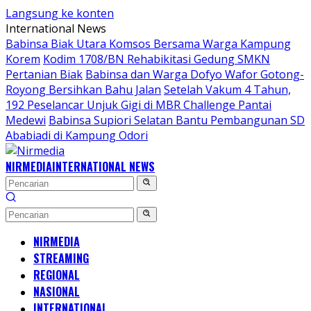
Langsung ke konten
International News
Babinsa Biak Utara Komsos Bersama Warga Kampung
Korem
Kodim 1708/BN Rehabikitasi Gedung SMKN
Pertanian Biak
Babinsa dan Warga Dofyo Wafor Gotong-
Royong Bersihkan Bahu Jalan
Setelah Vakum 4 Tahun,
192 Peselancar Unjuk Gigi di MBR Challenge Pantai
Medewi
Babinsa Supiori Selatan Bantu Pembangunan SD
Ababiadi di Kampung Odori
NIRMEDIA
INTERNATIONAL NEWS
NIRMEDIA
STREAMING
REGIONAL
NASIONAL
INTERNATIONAL