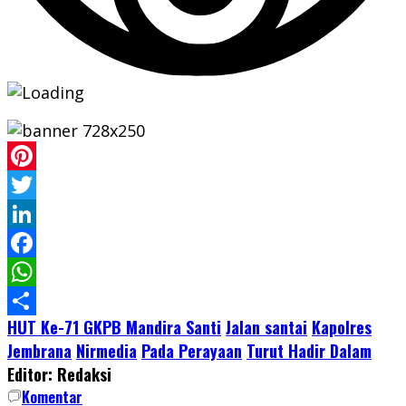
Pinterest
Twitter
LinkedIn
Facebook
WhatsApp
HUT Ke-71 GKPB Mandira Santi
Jalan santai
Kapolres
Share
Jembrana
Nirmedia
Pada Perayaan
Turut Hadir Dalam
Editor: Redaksi
Komentar