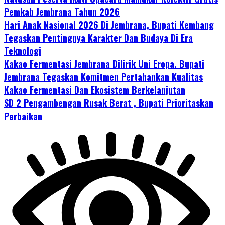
Pemkab Jembrana Tahun 2026
Hari Anak Nasional 2026 Di Jembrana, Bupati Kembang
Tegaskan Pentingnya Karakter Dan Budaya Di Era
Teknologi
Kakao Fermentasi Jembrana Dilirik Uni Eropa. Bupati
Jembrana Tegaskan Komitmen Pertahankan Kualitas
Kakao Fermentasi Dan Ekosistem Berkelanjutan
SD 2 Pengambengan Rusak Berat , Bupati Prioritaskan
Perbaikan