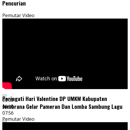
Pencurian
Pemutar Video
Peringati Hari Valentine DP UMKM Kabupaten
00:00
Jembrana Gelar Pameran Dan Lomba Sambung Lagu
00:00
07:56
Pemutar Video