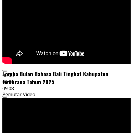
Lomba Bulan Bahasa Bali Tingkat Kabupaten
00:00
Jembrana Tahun 2025
00:00
09:08
Pemutar Video