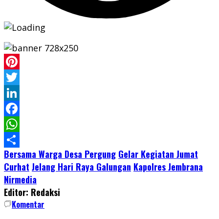
Pinterest
Twitter
LinkedIn
Facebook
WhatsApp
Bersama Warga Desa Pergung
Gelar Kegiatan Jumat
Share
Curhat
Jelang Hari Raya Galungan
Kapolres Jembrana
Nirmedia
Editor: Redaksi
Komentar