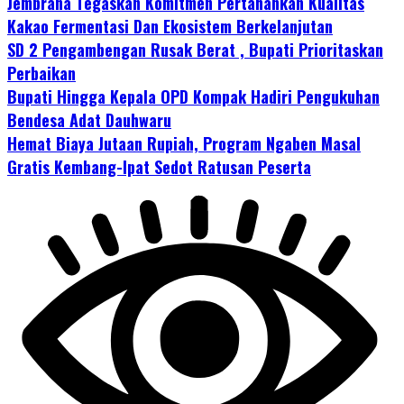
Jembrana Tegaskan Komitmen Pertahankan Kualitas
Kakao Fermentasi Dan Ekosistem Berkelanjutan
SD 2 Pengambengan Rusak Berat , Bupati Prioritaskan
Perbaikan
Bupati Hingga Kepala OPD Kompak Hadiri Pengukuhan
Bendesa Adat Dauhwaru
Hemat Biaya Jutaan Rupiah, Program Ngaben Masal
Gratis Kembang-Ipat Sedot Ratusan Peserta