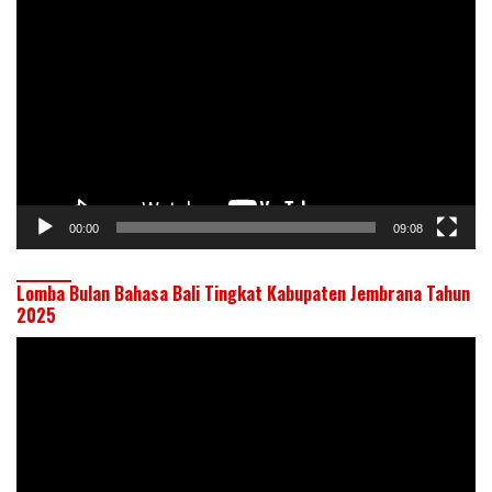
Pemutar
Video
00:00
09:08
Lomba Bulan Bahasa Bali Tingkat Kabupaten Jembrana Tahun
2025
Pemutar
Video