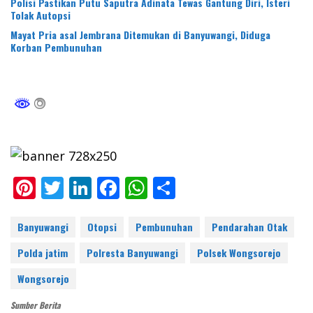
Polisi Pastikan Putu Saputra Adinata Tewas Gantung Diri, Isteri
Tolak Autopsi
Mayat Pria asal Jembrana Ditemukan di Banyuwangi, Diduga
Korban Pembunuhan
Pi
T
Li
F
W
S
nt
w
n
ac
h
h
er
itt
k
e
at
ar
Banyuwangi
Otopsi
Pembunuhan
Pendarahan Otak
e
er
e
b
s
e
Polda jatim
Polresta Banyuwangi
Polsek Wongsorejo
st
dI
o
A
Wongsorejo
n
o
p
Sumber Berita