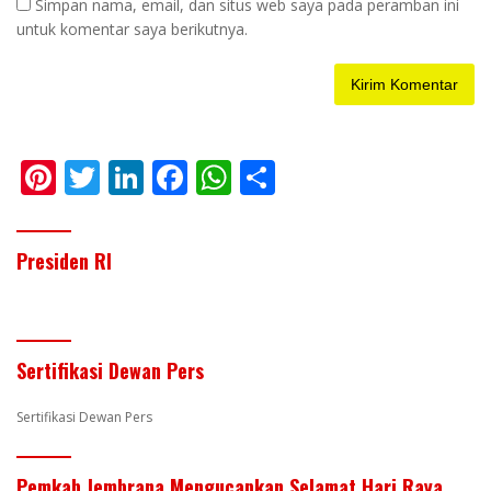
Simpan nama, email, dan situs web saya pada peramban ini
untuk komentar saya berikutnya.
Pi
T
Li
F
W
S
nt
w
n
ac
h
h
er
itt
k
e
at
ar
Presiden RI
e
er
e
b
s
e
st
dI
o
A
n
o
p
Sertifikasi Dewan Pers
k
p
Sertifikasi Dewan Pers
Pemkab Jembrana Mengucapkan Selamat Hari Raya