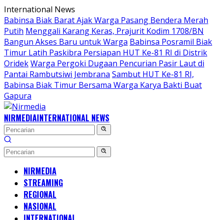
Langsung
International News
ke
Babinsa Biak Barat Ajak Warga Pasang Bendera Merah
konten
Putih
Menggali Karang Keras, Prajurit Kodim 1708/BN
Bangun Akses Baru untuk Warga
Babinsa Posramil Biak
Timur Latih Paskibra Persiapan HUT Ke-81 RI di Distrik
Oridek
Warga Pergoki Dugaan Pencurian Pasir Laut di
Pantai Rambutsiwi Jembrana
Sambut HUT Ke-81 RI,
Babinsa Biak Timur Bersama Warga Karya Bakti Buat
Gapura
NIRMEDIA
INTERNATIONAL NEWS
NIRMEDIA
STREAMING
REGIONAL
NASIONAL
INTERNATIONAL