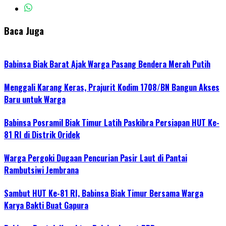
Baca Juga
Babinsa Biak Barat Ajak Warga Pasang Bendera Merah Putih
Menggali Karang Keras, Prajurit Kodim 1708/BN Bangun Akses
Baru untuk Warga
Babinsa Posramil Biak Timur Latih Paskibra Persiapan HUT Ke-
81 RI di Distrik Oridek
Warga Pergoki Dugaan Pencurian Pasir Laut di Pantai
Rambutsiwi Jembrana
Sambut HUT Ke-81 RI, Babinsa Biak Timur Bersama Warga
Karya Bakti Buat Gapura