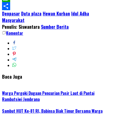
WhatsApp
Denpasar
Duta plaza
Hewan Kurban
Idul Adha
Share
Masyarakat
Penulis: Siswantara
Sumber Berita
Komentar
Baca Juga
Warga Pergoki Dugaan Pencurian Pasir Laut di Pantai
Rambutsiwi Jembrana
Sambut HUT Ke-81 RI, Babinsa Biak Timur Bersama Warga