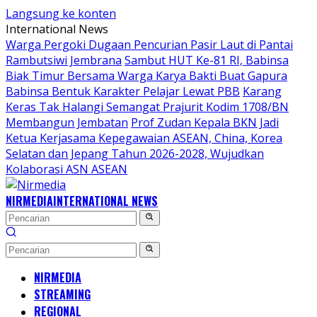
Langsung ke konten
International News
Warga Pergoki Dugaan Pencurian Pasir Laut di Pantai
Rambutsiwi Jembrana
Sambut HUT Ke-81 RI, Babinsa
Biak Timur Bersama Warga Karya Bakti Buat Gapura
Babinsa Bentuk Karakter Pelajar Lewat PBB
Karang
Keras Tak Halangi Semangat Prajurit Kodim 1708/BN
Membangun Jembatan
Prof Zudan Kepala BKN Jadi
Ketua Kerjasama Kepegawaian ASEAN, China, Korea
Selatan dan Jepang Tahun 2026-2028, Wujudkan
Kolaborasi ASN ASEAN
NIRMEDIA
INTERNATIONAL NEWS
NIRMEDIA
STREAMING
REGIONAL