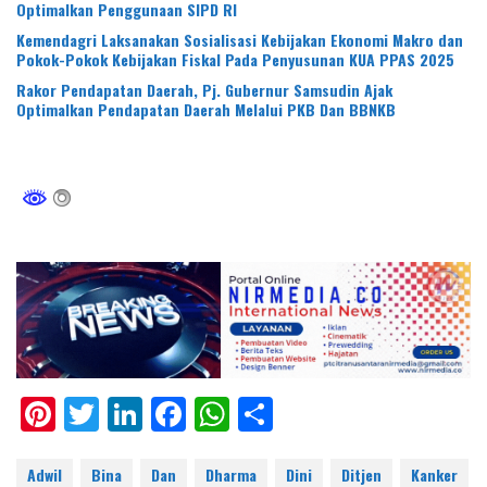
Optimalkan Penggunaan SIPD RI
Kemendagri Laksanakan Sosialisasi Kebijakan Ekonomi Makro dan
Pokok-Pokok Kebijakan Fiskal Pada Penyusunan KUA PPAS 2025
Rakor Pendapatan Daerah, Pj. Gubernur Samsudin Ajak
Optimalkan Pendapatan Daerah Melalui PKB Dan BBNKB
Pi
T
Li
F
W
S
nt
w
n
ac
h
h
er
itt
k
e
at
ar
Adwil
Bina
Dan
Dharma
Dini
Ditjen
Kanker