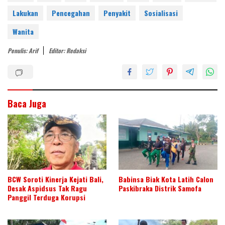
e
er
e
b
s
e
Lakukan
Pencegahan
Penyakit
Sosialisasi
st
dI
o
A
Wanita
n
o
p
Penulis: Arif
Editor: Redaksi
k
p
Baca Juga
BCW Soroti Kinerja Kejati Bali,
Babinsa Biak Kota Latih Calon
Desak Aspidsus Tak Ragu
Paskibraka Distrik Samofa
Panggil Terduga Korupsi