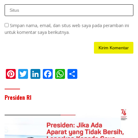
Simpan nama, email, dan situs web saya pada peramban ini
untuk komentar saya berikutnya.
Pi
T
Li
F
W
S
nt
w
n
ac
h
h
er
itt
k
e
at
ar
Presiden RI
e
er
e
b
s
e
st
dI
o
A
n
o
p
k
p