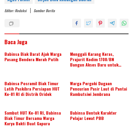
er
itt
k
e
at
ar
e
er
e
b
s
e
Editor: Redaksi
Sumber Berita
st
dI
o
A
n
o
p
k
p
Baca Juga
Babinsa Biak Barat Ajak Warga
Menggali Karang Keras,
Pasang Bendera Merah Putih
Prajurit Kodim 1708/BN
Bangun Akses Baru untuk
Warga
Babinsa Posramil Biak Timur
Warga Pergoki Dugaan
Latih Paskibra Persiapan HUT
Pencurian Pasir Laut di Pantai
Ke-81 RI di Distrik Oridek
Rambutsiwi Jembrana
Sambut HUT Ke-81 RI, Babinsa
Babinsa Bentuk Karakter
Biak Timur Bersama Warga
Pelajar Lewat PBB
Karya Bakti Buat Gapura