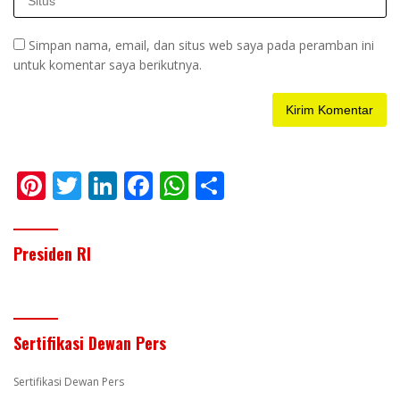
Simpan nama, email, dan situs web saya pada peramban ini
untuk komentar saya berikutnya.
Pi
T
Li
F
W
S
nt
w
n
ac
h
h
er
itt
k
e
at
ar
Presiden RI
e
er
e
b
s
e
st
dI
o
A
n
o
p
Sertifikasi Dewan Pers
k
p
Sertifikasi Dewan Pers