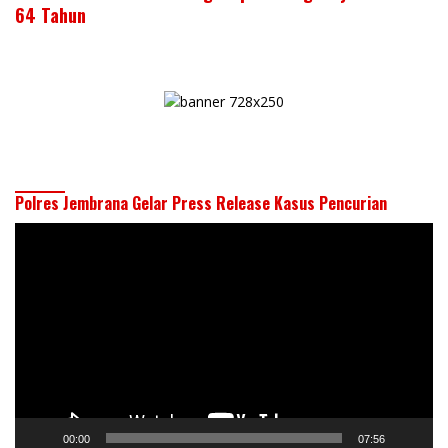
64 Tahun
Polres Jembrana Gelar Press Release Kasus Pencurian
Pemutar
Video
00:00
07:56