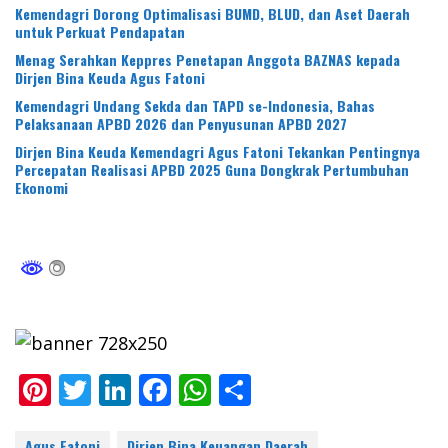
Kemendagri Dorong Optimalisasi BUMD, BLUD, dan Aset Daerah
untuk Perkuat Pendapatan
Menag Serahkan Keppres Penetapan Anggota BAZNAS kepada
Dirjen Bina Keuda Agus Fatoni
Kemendagri Undang Sekda dan TAPD se-Indonesia, Bahas
Pelaksanaan APBD 2026 dan Penyusunan APBD 2027
Dirjen Bina Keuda Kemendagri Agus Fatoni Tekankan Pentingnya
Percepatan Realisasi APBD 2025 Guna Dongkrak Pertumbuhan
Ekonomi
Pi
T
Li
F
W
S
nt
w
n
ac
h
h
Agus Fatoni
Dirjen Bina Keuangan Daerah