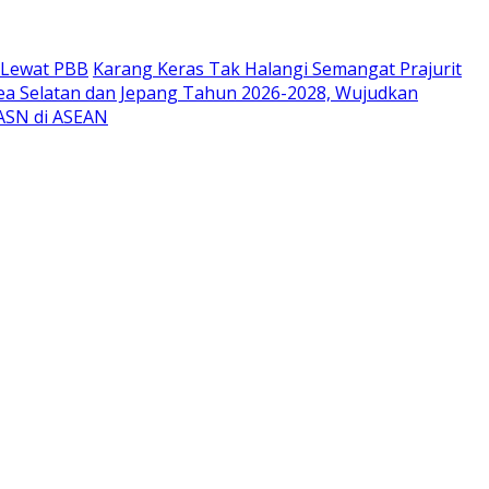
r Lewat PBB
Karang Keras Tak Halangi Semangat Prajurit
ea Selatan dan Jepang Tahun 2026-2028, Wujudkan
 ASN di ASEAN