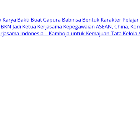
 Karya Bakti Buat Gapura
Babinsa Bentuk Karakter Pelaja
 BKN Jadi Ketua Kerjasama Kepegawaian ASEAN, China, Kor
rjasama Indonesia – Kamboja untuk Kemajuan Tata Kelola