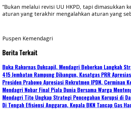
“Bukan melalui revisi UU HKPD, tapi dimasukkan k
aturan yang terakhir mengalahkan aturan yang se
Puspen Kemendagri
Berita Terkait
Buka Rakornas Dukcapil, Mendagri Beberkan Langkah Stra
415 Jembatan Rampung Dibangun, Kasatgas PRR Apresias
Presiden Prabowo Apresiasi Rekrutmen IPDN, Cerminan K
Mendagri Nobar Final Piala Dunia Bersama Warga Menten
Mendagri Tito Ungkap Strategi Pencegahan Korupsi di Dae
Di Tengah Efisiensi Anggaran, Kepala BKN Tancap Gas Ha