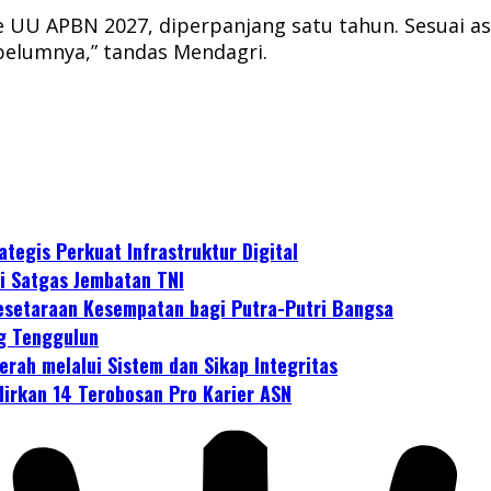
e UU APBN 2027, diperpanjang satu tahun. Sesuai as
belumnya,” tandas Mendagri.
tegis Perkuat Infrastruktur Digital
i Satgas Jembatan TNI
esetaraan Kesempatan bagi Putra-Putri Bangsa
g Tenggulun
rah melalui Sistem dan Sikap Integritas
dirkan 14 Terobosan Pro Karier ASN