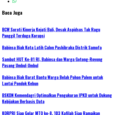
Baca Juga
BCW Soroti Kinerja Kejati Bali, Desak Aspidsus Tak Ragu
Panggil Terduga Korupsi
Babinsa Biak Kota Latih Calon Paskibraka Distrik Samofa
Sambut HUT Ke-81 RI, Babinsa dan Warga Gotong-Royong
Pasang Umbul-Umbul
Babinsa Biak Barat Bantu Warga Belah Pohon Palem untuk
Lantai Pondok Kebun
BSKDN Kemendagri Optimalkan Pengukuran IPKD untuk Dukung
Kebijakan Berbasis Data
KORPRI Siap Gelar MTQ ke-8, 103 Kafilah Siap Ramaikan