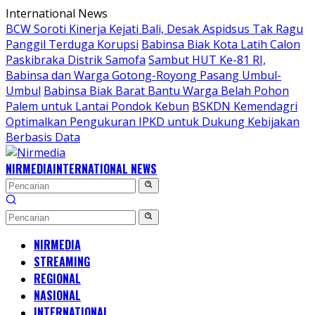
Langsung
International News
ke
BCW Soroti Kinerja Kejati Bali, Desak Aspidsus Tak Ragu
konten
Panggil Terduga Korupsi
Babinsa Biak Kota Latih Calon
Paskibraka Distrik Samofa
Sambut HUT Ke-81 RI,
Babinsa dan Warga Gotong-Royong Pasang Umbul-
Umbul
Babinsa Biak Barat Bantu Warga Belah Pohon
Palem untuk Lantai Pondok Kebun
BSKDN Kemendagri
Optimalkan Pengukuran IPKD untuk Dukung Kebijakan
Berbasis Data
NIRMEDIA
INTERNATIONAL NEWS
NIRMEDIA
STREAMING
REGIONAL
NASIONAL
INTERNATIONAL