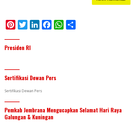
Pi
T
Li
F
W
S
nt
w
n
ac
h
h
er
itt
k
e
at
ar
Presiden RI
e
er
e
b
s
e
st
dI
o
A
n
o
p
Sertifikasi Dewan Pers
k
p
Sertifikasi Dewan Pers
Pemkab Jembrana Mengucapkan Selamat Hari Raya
Galungan & Kuningan