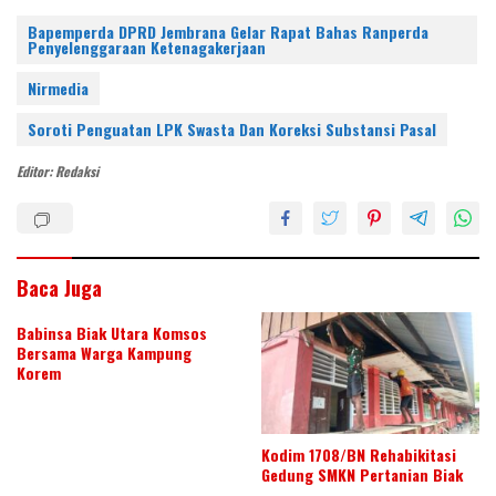
nt
w
n
ac
h
h
er
itt
k
e
at
ar
Bapemperda DPRD Jembrana Gelar Rapat Bahas Ranperda
Penyelenggaraan Ketenagakerjaan
e
er
e
b
s
e
Nirmedia
st
dI
o
A
Soroti Penguatan LPK Swasta Dan Koreksi Substansi Pasal
n
o
p
k
p
Editor: Redaksi
Baca Juga
Babinsa Biak Utara Komsos
Bersama Warga Kampung
Korem
Kodim 1708/BN Rehabikitasi
Gedung SMKN Pertanian Biak