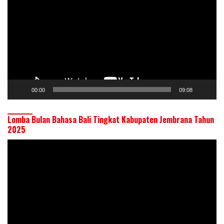
00:00
09:08
Lomba Bulan Bahasa Bali Tingkat Kabupaten Jembrana Tahun
2025
Pemutar
Video