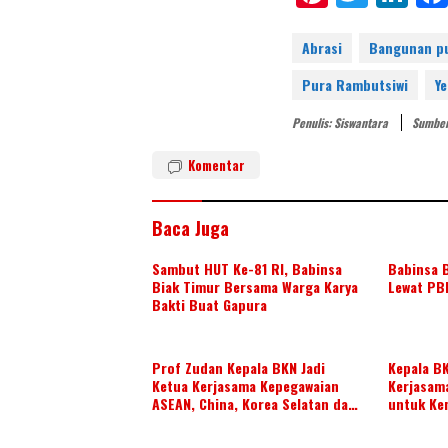
nt
w
n
er
itt
k
Abrasi
Bangunan p
e
er
e
Pura Rambutsiwi
Y
st
dI
Penulis: Siswantara
Sumber
n
Komentar
Baca Juga
Sambut HUT Ke-81 RI, Babinsa
Babinsa B
Biak Timur Bersama Warga Karya
Lewat PB
Bakti Buat Gapura
Prof Zudan Kepala BKN Jadi
Kepala B
Ketua Kerjasama Kepegawaian
Kerjasam
ASEAN, China, Korea Selatan dan
untuk Ke
Jepang Tahun 2026-2028,
di ASEAN
Wujudkan Kolaborasi ASN ASEAN