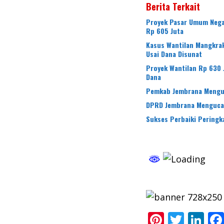
Berita Terkait
Proyek Pasar Umum Nega
Rp 605 Juta
Kasus Wantilan Mangkra
Usai Dana Disunat
Proyek Wantilan Rp 630 
Dana
Pemkab Jembrana Menguc
DPRD Jembrana Mengucap
Sukses Perbaiki Peringk
Pi
T
Li