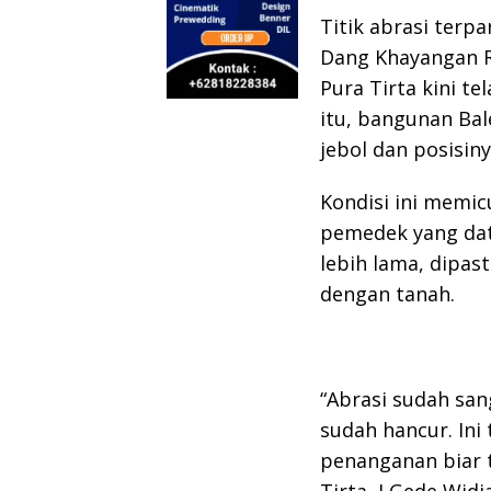
Titik abrasi terp
Dang Khayangan R
Pura Tirta kini t
itu, bangunan Ba
jebol dan posisin
Kondisi ini memi
pemedek yang dat
lebih lama, dipas
dengan tanah.
“Abrasi sudah san
sudah hancur. Ini
penanganan biar t