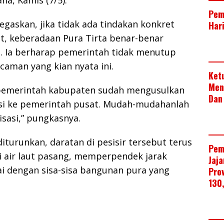
ana, Kamis (7/5).
Pem
gaskan, jika tidak ada tindakan konkret
Har
t, keberadaan Pura Tirta benar-benar
 Ia berharap pemerintah tidak menutup
aman yang kian nyata ini.
Ket
Men
 pemerintah kabupaten sudah mengusulkan
Dan
i ke pemerintah pusat. Mudah-mudahanlah
isasi,” pungkasnya.
diturunkan, daratan di pesisir tersebut terus
Pem
ali air laut pasang, memperpendek jarak
Jaj
ai dengan sisa-sisa bangunan pura yang
Pro
130