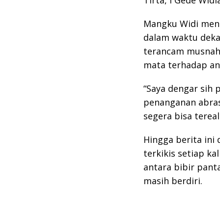
Tirta, I Gede Widi
Mangku Widi mene
dalam waktu deka
terancam musnah.
mata terhadap anc
“Saya dengar sih
penanganan abras
segera bisa tereal
Hingga berita ini 
terkikis setiap k
antara bibir pant
masih berdiri.