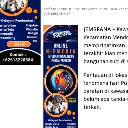
Ket foto : Kondisi Pura Tirta Rambut Siwi, Desa 
diterjang ombak
JEMBRANA
– Kawa
Kecamatan Mendoyo
memprihatinkan. A
terakhir kian m
bangunan suci di 
Pantauan di loka
fenomena hari Pu
daratan di kawasa
belum ada tanda-
terkait.