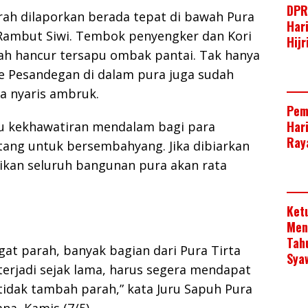
DPR
arah dilaporkan berada tepat di bawah Pura
Har
ambut Siwi. Tembok penyengker dan Kori
Hij
elah hancur tersapu ombak pantai. Tak hanya
le Pesandegan di dalam pura juga sudah
ya nyaris ambruk.
Pem
Har
cu kekhawatiran mendalam bagi para
Raya
ang untuk bersembahyang. Jika dibiarkan
tikan seluruh bangunan pura akan rata
Ket
Men
Tah
gat parah, banyak bagian dari Pura Tirta
Sya
 terjadi sejak lama, harus segera mendapat
idak tambah parah,” kata Juru Sapuh Pura