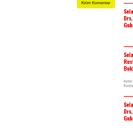
Sel
Drs
Gub
Sel
Rus
Buk
Keter
Rusta
Sel
Drs.
Gub