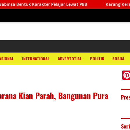
arakter Pelajar Lewat PBB
Karang Keras Tak Halangi 
ASIONAL
INTERNATIONAL
ADVERTOTIAL
POLITIK
SOSIAL
brana Kian Parah, Bangunan Pura
Pre
Ser