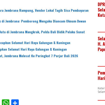
DPR
Sel
ra Jembrana Rampung, Vendor Lokal Tagih Sisa Pembayaran
Kot
k di Jembrana: Pemborong Mengaku Diancam Oknum Dewan
Juta di Jembrana Mangkrak, Polda Bali Bidik Pelaku Sunat
Sel
apkan Selamat Hari Raya Galungan & Kuningan
H. 
Pap
kan Selamat Hari Raya Galungan & Kuningan
at, Jembrana Melesat Ke Peringkat 7 Porjar Bali 2026
Pem
Har
Kete
Sela
F
W
S