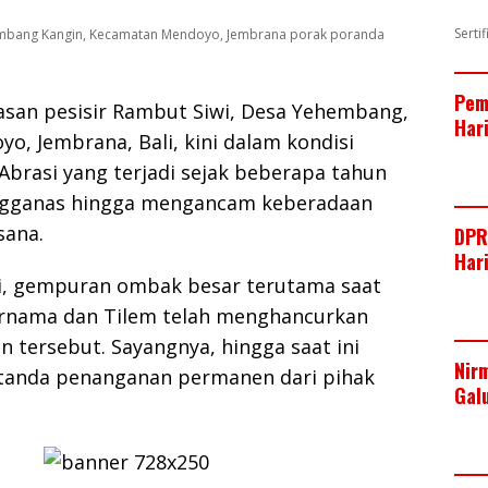
Serti
Yehembang Kangin, Kecamatan Mendoyo, Jembrana porak poranda
Pem
san pesisir Rambut Siwi, Desa Yehembang,
Har
, Jembrana, Bali, kini dalam kondisi
brasi yang terjadi sejak beberapa tahun
engganas hingga mengancam keberadaan
sana.
DPR
Har
si, gempuran ombak besar terutama saat
rnama dan Tilem telah menghancurkan
n tersebut. Sayangnya, hingga saat ini
Nir
tanda penanganan permanen dari pihak
Gal