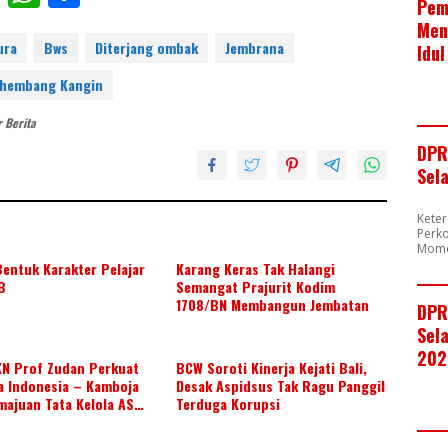
Pem
ac
h
h
Men
e
at
ar
ura
Bws
Diterjang ombak
Jembrana
Idul
b
s
e
ehembang Kangin
o
A
 Berita
o
p
DPR
k
p
Sel
Kete
Perk
Mome
entuk Karakter Pelajar
Karang Keras Tak Halangi
B
Semangat Prajurit Kodim
1708/BN Membangun Jembatan
DPR
Sela
202
KN Prof Zudan Perkuat
BCW Soroti Kinerja Kejati Bali,
a Indonesia – Kamboja
Desak Aspidsus Tak Ragu Panggil
majuan Tata Kelola ASN
Terduga Korupsi