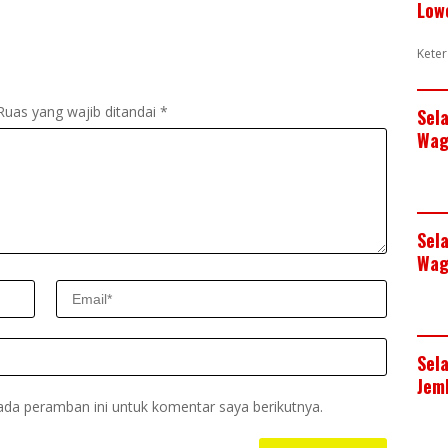
Low
Keter
Ruas yang wajib ditandai
*
Sel
Wag
Sel
Wag
Sel
Jem
ada peramban ini untuk komentar saya berikutnya.