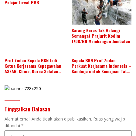
Pelajar Lewat PBB
Karang Keras Tak Halangi
Semangat Prajurit Kodim
1708/BN Membangun Jembatan
Prof Zudan Kepala BKN Jadi
Kepala BKN Prof Zudan
Ketua Kerjasama Kepegawaian
Perkuat Kerjasama Indonesia –
ASEAN, China, Korea Selatan
Kamboja untuk Kemajuan Tata
dan Jepang Tahun 2026-2028,
Kelola ASN di ASEAN
Wujudkan Kolaborasi ASN
ASEAN
Tinggalkan Balasan
Alamat email Anda tidak akan dipublikasikan.
Ruas yang wajib
ditandai
*