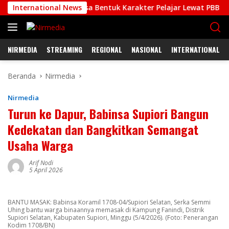
Langsung
Babinsa Bentuk Karakter Pelajar Lewat PBB
International News
Karang K
ke
konten
NIRMEDIA
STREAMING
REGIONAL
NASIONAL
INTERNATIONAL
Beranda
Nirmedia
Nirmedia
Turun ke Dapur, Babinsa Supiori Bangun
Kedekatan dan Bangkitkan Semangat
Usaha Warga
Arif Nodi
5 April 2026
BANTU MASAK: Babinsa Koramil 1708-04/Supiori Selatan, Serka Semmi
Uhing bantu warga binaannya memasak di Kampung Fanindi, Distrik
Supiori Selatan, Kabupaten Supiori, Minggu (5/4/2026). (Foto: Penerangan
Kodim 1708/BN)