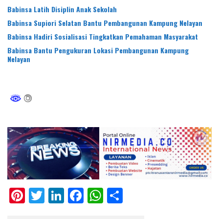
Babinsa Latih Disiplin Anak Sekolah
Babinsa Supiori Selatan Bantu Pembangunan Kampung Nelayan
Babinsa Hadiri Sosialisasi Tingkatkan Pemahaman Masyarakat
Babinsa Bantu Pengukuran Lokasi Pembangunan Kampung
Nelayan
Pi
T
Li
F
W
S
nt
w
n
ac
h
h