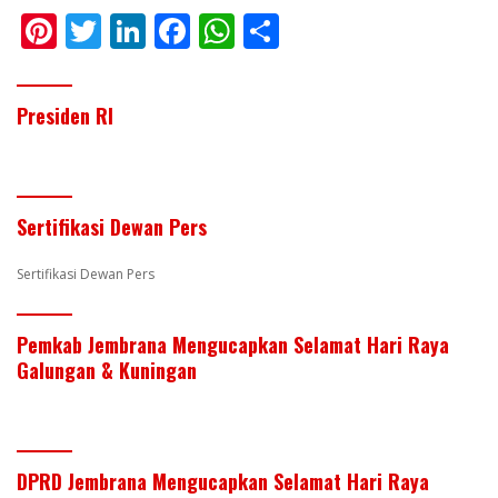
Pi
T
Li
F
W
S
nt
w
n
ac
h
h
er
itt
k
e
at
ar
Presiden RI
e
er
e
b
s
e
st
dI
o
A
n
o
p
Sertifikasi Dewan Pers
k
p
Sertifikasi Dewan Pers
Pemkab Jembrana Mengucapkan Selamat Hari Raya
Galungan & Kuningan
DPRD Jembrana Mengucapkan Selamat Hari Raya