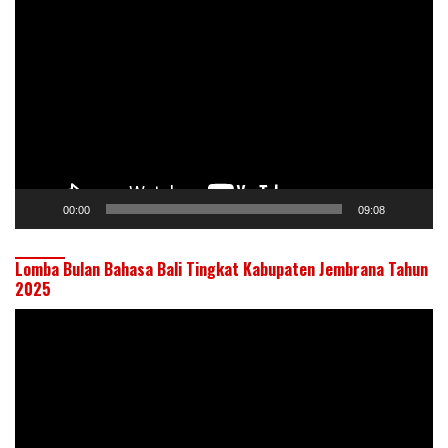
Pemutar
Video
00:00
09:08
Lomba Bulan Bahasa Bali Tingkat Kabupaten Jembrana Tahun
2025
Pemutar
Video