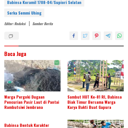
er
itt
k
e
at
ar
Babinsa Koramil 1708-04/Supiori Selatan
e
er
e
b
s
e
Serka Semmi Uhing
st
dI
o
A
Editor: Redaksi
Sumber Berita
n
o
p
k
p
Baca Juga
Warga Pergoki Dugaan
Sambut HUT Ke-81 RI, Babinsa
Pencurian Pasir Laut di Pantai
Biak Timur Bersama Warga
Rambutsiwi Jembrana
Karya Bakti Buat Gapura
Babinsa Bentuk Karakter