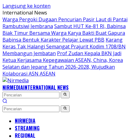
Langsung ke konten
International News
Warga Pergoki Dugaan Pencurian Pasir Laut di Pantai
Rambutsiwi Jembrana
Sambut HUT Ke-81 RI, Babinsa
Biak Timur Bersama Warga Karya Bakti Buat Gapura
Babinsa Bentuk Karakter Pelajar Lewat PBB
Karang
Keras Tak Halangi Semangat Prajurit Kodim 1708/BN
Membangun Jembatan
Prof Zudan Kepala BKN Jadi
Ketua Kerjasama Kepegawaian ASEAN, China, Korea
Selatan dan Jepang Tahun 2026-2028, Wujudkan
Kolaborasi ASN ASEAN
NIRMEDIA
INTERNATIONAL NEWS
NIRMEDIA
STREAMING
REGIONAL