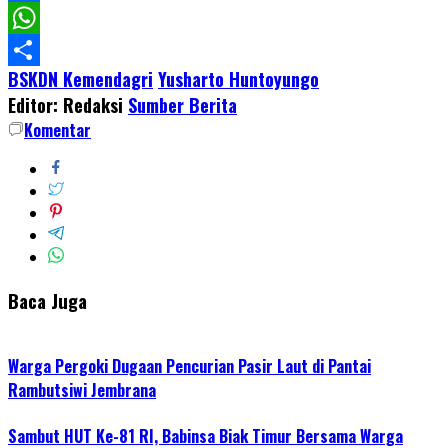
Facebook
WhatsApp
BSKDN Kemendagri
Yusharto Huntoyungo
Share
Editor: Redaksi
Sumber Berita
Komentar
Baca Juga
Warga Pergoki Dugaan Pencurian Pasir Laut di Pantai
Rambutsiwi Jembrana
Sambut HUT Ke-81 RI, Babinsa Biak Timur Bersama Warga