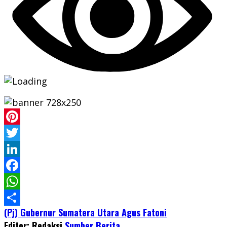
Pinterest
Twitter
LinkedIn
Facebook
WhatsApp
(Pj) Gubernur Sumatera Utara Agus Fatoni
Share
Editor: Redaksi
Sumber Berita