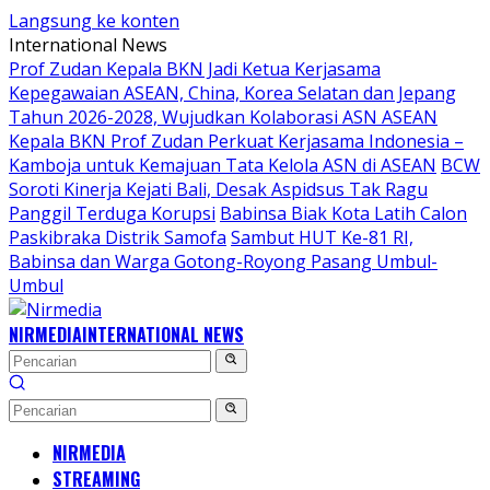
Langsung ke konten
International News
Prof Zudan Kepala BKN Jadi Ketua Kerjasama
Kepegawaian ASEAN, China, Korea Selatan dan Jepang
Tahun 2026-2028, Wujudkan Kolaborasi ASN ASEAN
Kepala BKN Prof Zudan Perkuat Kerjasama Indonesia –
Kamboja untuk Kemajuan Tata Kelola ASN di ASEAN
BCW
Soroti Kinerja Kejati Bali, Desak Aspidsus Tak Ragu
Panggil Terduga Korupsi
Babinsa Biak Kota Latih Calon
Paskibraka Distrik Samofa
Sambut HUT Ke-81 RI,
Babinsa dan Warga Gotong-Royong Pasang Umbul-
Umbul
NIRMEDIA
INTERNATIONAL NEWS
NIRMEDIA
STREAMING