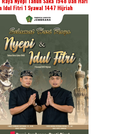
i Raya Nyepi Tahun Saka 1948 Dan Hari
 Idul Fitri 1 Syawal 1447 Hijriah