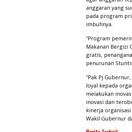
anggaran yang su
pada program pri
imbuhnya.
“Program pemerin
Makanan Bergizi 
gratis, penangana
penurunan Stuntin
“Pak Pj Gubernur,
loyal kepada orga
melakukan inovasi
inovasi dan terob
kinerja organisas
Wakil Gubernur d
Berita Terkait