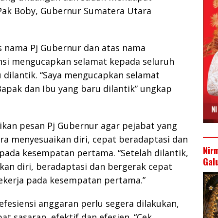
 Pak Boby, Gubernur Sumatera Utara
as nama Pj Gubernur dan atas nama
nsi mengucapkan selamat kepada seluruh
 dilantik. “Saya mengucapkan selamat
apak dan Ibu yang baru dilantik” ungkap
an pesan Pj Gubernur agar pejabat yang
era menyesuaikan diri, cepat beradaptasi dan
Nir
pada kesempatan pertama. “Setelah dilantik,
Gal
an diri, beradaptasi dan bergerak cepat
ekerja pada kesempatan pertama.”
 efesiensi anggaran perlu segera dilakukan,
t sasaran, efektif dan efesien. “Cek