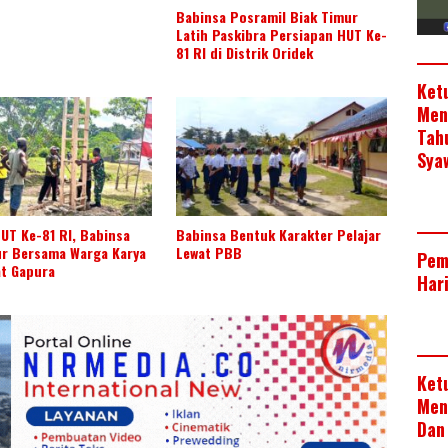
Babinsa Posramil Biak Timur
Latih Paskibra Persiapan HUT Ke-
81 RI di Distrik Oridek
Ket
Men
Tah
Sya
UT Ke-81 RI, Babinsa
Babinsa Bentuk Karakter Pelajar
ur Bersama Warga Karya
Lewat PBB
Pem
at Gapura
Har
Ket
Men
Dan