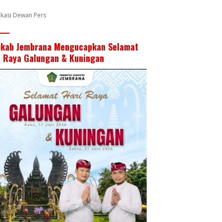
k
p
fikasi Dewan Pers
kab Jembrana Mengucapkan Selamat
i Raya Galungan & Kuningan