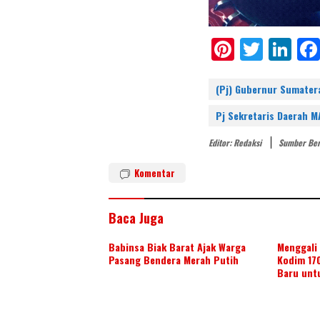
Pi
T
Li
nt
w
n
er
itt
k
(Pj) Gubernur Sumater
e
er
e
Pj Sekretaris Daerah 
st
dI
Editor: Redaksi
Sumber Ber
n
Komentar
Baca Juga
Babinsa Biak Barat Ajak Warga
Menggali 
Pasang Bendera Merah Putih
Kodim 17
Baru unt