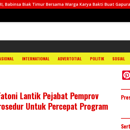
 Bersama Warga Karya Bakti Buat Gapura
ASIONAL
INTERNATIONAL
ADVERTOTIAL
POLITIK
SOSIAL
atoni Lantik Pejabat Pemprov
Pre
Prosedur Untuk Percepat Program
Ser