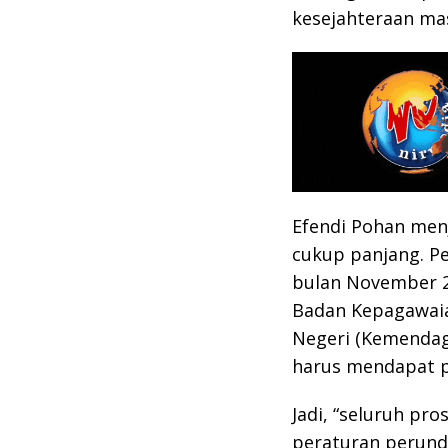
kesejahteraan ma
Efendi Pohan menj
cukup panjang. Pe
bulan November 2
Badan Kepagawaia
Negeri (Kemendagr
harus mendapat pe
Jadi, “seluruh pro
peraturan perun