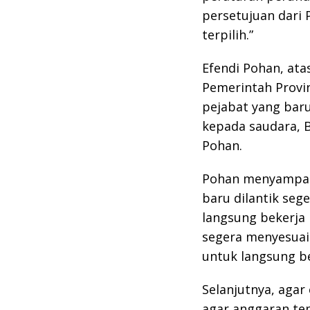
persetujuan dari
terpilih.”
Efendi Pohan, at
Pemerintah Provi
pejabat yang baru
kepada saudara, B
Pohan.
Pohan menyampaik
baru dilantik seg
langsung bekerja 
segera menyesuaik
untuk langsung b
Selanjutnya, agar
agar anggaran tepa