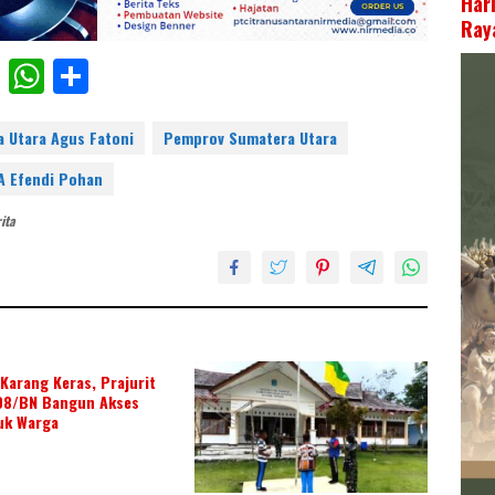
Har
Raya
F
W
S
ac
h
h
e
at
ar
a Utara Agus Fatoni
Pemprov Sumatera Utara
b
s
e
MA Efendi Pohan
o
A
ita
o
p
k
p
Karang Keras, Prajurit
08/BN Bangun Akses
uk Warga