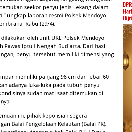
DPR
ditemukan seekor penyu jenis Lekang dalam
Har
ti,” ungkap laporan resmi Polsek Mendoyo
Hij
embrana, Rabu (29/4).
 dilakukan oleh unit UKL Polsek Mendoyo
h Pawas Iptu I Nengah Budiarta. Dari hasil
apangan, penyu tersebut memiliki dimensi yang
ampar memiliki panjang 98 cm dan lebar 60
kan adanya luka-luka pada tubuh penyu
kondisinya sudah mati saat ditemukan di
snya.
emuan ini, pihak kepolisian segera
gan Balai Pengelolaan Kelautan (Balai PK).