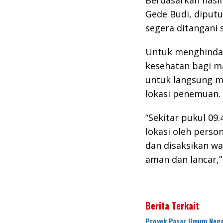
Berdasarkan hasil
Gede Budi, diput
segera ditangani 
Untuk menghindar
kesehatan bagi m
untuk langsung m
lokasi penemuan.
“Sekitar pukul 09
lokasi oleh perso
dan disaksikan w
aman dan lancar,
Berita Terkait
Proyek Pasar Umum Nega