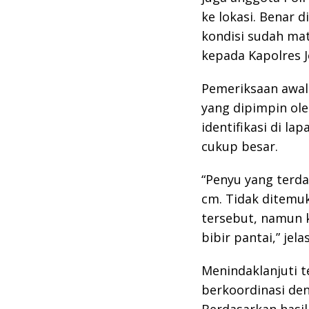
ke lokasi. Benar 
kondisi sudah ma
kepada Kapolres J
Pemeriksaan awal
yang dipimpin ole
identifikasi di l
cukup besar.
“Penyu yang terd
cm. Tidak ditemu
tersebut, namun 
bibir pantai,” jela
Menindaklanjuti t
berkoordinasi den