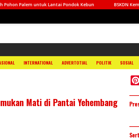
untuk Lantai Pondok Kebun
BSKDN Kemendagri Optimal
ASIONAL
INTERNATIONAL
ADVERTOTIAL
POLITIK
SOSIAL
emukan Mati di Pantai Yehembang
Pre
Ser