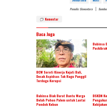
er
itt
k
e
er
e
Penulis: Siswantara
Sumber
st
dI
Komentar
n
Baca Juga
Babinsa B
Paskibrak
BCW Soroti Kinerja Kejati Bali,
Desak Aspidsus Tak Ragu Panggil
Terduga Korupsi
Babinsa Biak Barat Bantu Warga
BSKDN Ke
Belah Pohon Palem untuk Lantai
Pengukur
Pondok Kebun
Kebijakan