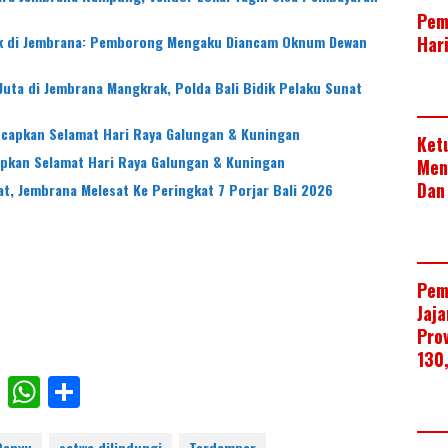
Pem
Har
k di Jembrana: Pemborong Mengaku Diancam Oknum Dewan
Juta di Jembrana Mangkrak, Polda Bali Bidik Pelaku Sunat
apkan Selamat Hari Raya Galungan & Kuningan
Ket
kan Selamat Hari Raya Galungan & Kuningan
Men
Dan
at, Jembrana Melesat Ke Peringkat 7 Porjar Bali 2026
Pem
Jaj
Pro
130
F
W
S
ac
h
h
Penyu
satwa dilindungi
Terdampar