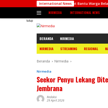
Langsung
l
Babinsa Biak Barat Bantu Warga Belah Pohon Palem 
International News
ke
NIRMEDIA
INTERNATIONAL NEWS
konten
tutup
BERANDA
NIRMEDIA
NIRMEDIA
STREAMING
REGIONAL
N
Beranda
Nirmedia
Nirmedia
Seekor Penyu Lekang Dit
Jembrana
Redaksi
29 April 2026