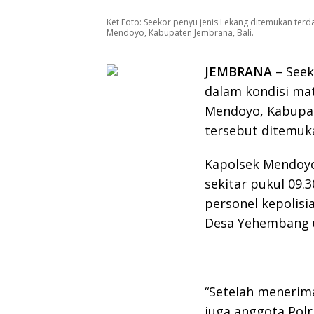
Ket Foto: Seekor penyu jenis Lekang ditemukan ter
Mendoyo, Kabupaten Jembrana, Bali.
JEMBRANA
– Seek
dalam kondisi mat
Mendoyo, Kabupate
tersebut ditemuka
Kapolsek Mendoyo
sekitar pukul 09.
personel kepolisi
Desa Yehembang 
“Setelah menerima
juga anggota Polr