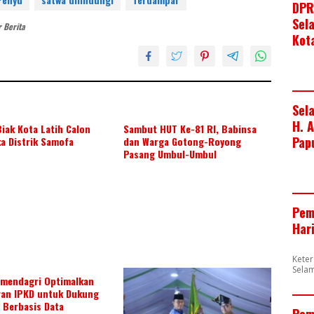
e
at
ar
DPR
b
s
e
Sel
 Berita
Kot
o
A
o
p
k
p
Sel
H. 
iak Kota Latih Calon
Sambut HUT Ke-81 RI, Babinsa
Pap
a Distrik Samofa
dan Warga Gotong-Royong
Pasang Umbul-Umbul
Pem
Har
Kete
Sela
mendagri Optimalkan
an IPKD untuk Dukung
 Berbasis Data
Pem