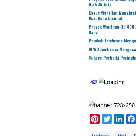
Rp 605 Juta
Kasus Wantilan Mangkra
Usai Dana Disunat
Proyek Wantilan Rp 630 
Dana
Pemkab Jembrana Menguc
DPRD Jembrana Mengucap
Sukses Perbaiki Peringk
Pi
T
Li
nt
w
n
Jembrana
Mati