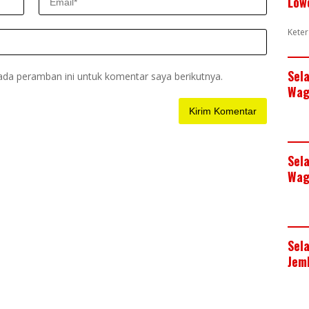
Low
Keter
Sel
ada peramban ini untuk komentar saya berikutnya.
Wag
Sel
Wag
Sel
Jem