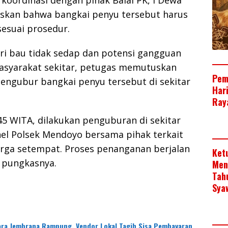
 koordinasi dengan pihak Balai PK, I Dewa
uskan bahwa bangkai penyu tersebut harus
sesuai prosedur.
i bau tidak sedap dan potensi gangguan
asyarakat sekitar, petugas memutuskan
Pem
engubur bangkai penyu tersebut di sekitar
Har
Raya
.45 WITA, dilakukan penguburan di sekitar
nel Polsek Mendoyo bersama pihak terkait
arga setempat. Proses penanganan berjalan
Ket
” pungkasnya.
Men
Tah
Sya
ra Jembrana Rampung, Vendor Lokal Tagih Sisa Pembayaran