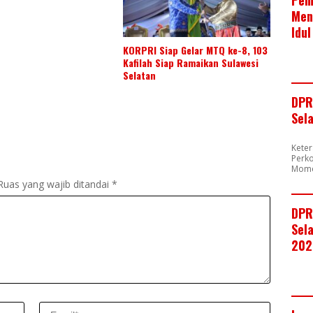
Men
Idul
KORPRI Siap Gelar MTQ ke-8, 103
Kafilah Siap Ramaikan Sulawesi
Selatan
DPR
Sel
Kete
Perk
Mome
Ruas yang wajib ditandai
*
DPR
Sela
202