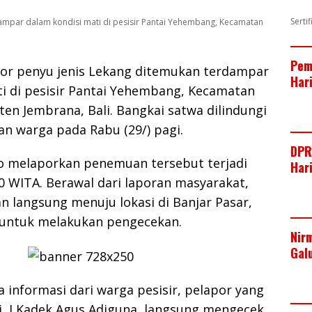
Serti
dampar dalam kondisi mati di pesisir Pantai Yehembang, Kecamatan
Pem
or penyu jenis Lekang ditemukan terdampar
Har
i di pesisir Pantai Yehembang, Kecamatan
n Jembrana, Bali. Bangkai satwa dilindungi
n warga pada Rabu (29/) pagi.
DPR
 melaporkan penemuan tersebut terjadi
Har
30 WITA. Berawal dari laporan masyarakat,
an langsung menuju lokasi di Banjar Pasar,
untuk melakukan pengecekan.
Nir
Gal
 informasi dari warga pesisir, pelapor yang
i, I Kadek Agus Adiguna, langsung mengecek