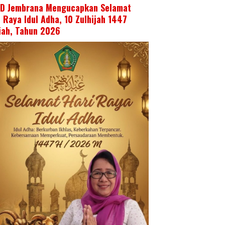
D Jembrana Mengucapkan Selamat
i Raya Idul Adha, 10 Zulhijah 1447
riah, Tahun 2026